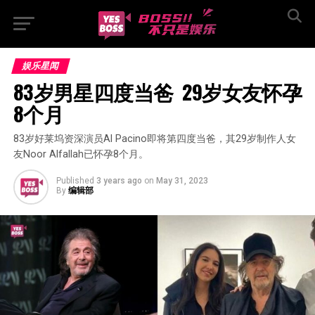
娱乐星闻
83岁男星四度当爸  29岁女友怀孕
8个月
83岁好莱坞资深演员Al Pacino即将第四度当爸，其29岁制作人女
友Noor Alfallah已怀孕8个月。
Published
3 years ago
on
May 31, 2023
By
编辑部