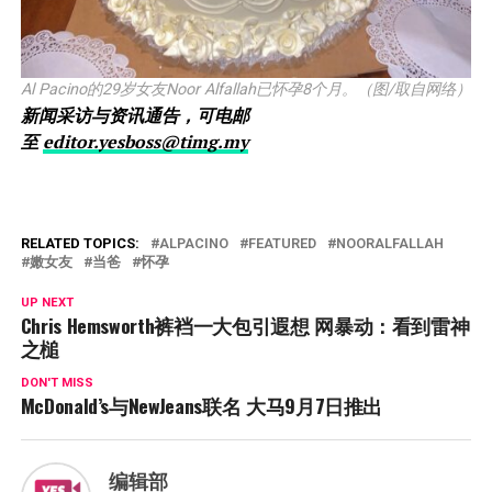
Al Pacino的29岁女友Noor Alfallah已怀孕8个月。（图/取自网络）
新闻采访与资讯通告，可电邮
至
editor.yesboss@timg.my
RELATED TOPICS:
ALPACINO
FEATURED
NOORALFALLAH
嫩女友
当爸
怀孕
UP NEXT
Chris Hemsworth裤裆一大包引遐想 网暴动：看到雷神
之槌
DON'T MISS
McDonald’s与NewJeans联名 大马9月7日推出
编辑部