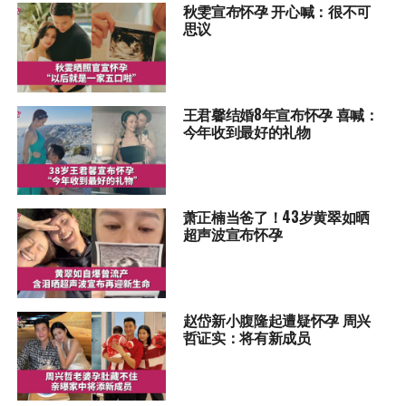
秋雯宣布怀孕 开心喊：很不可
思议
王君馨结婚8年宣布怀孕 喜喊：
今年收到最好的礼物
萧正楠当爸了！43岁黄翠如晒
超声波宣布怀孕
赵岱新小腹隆起遭疑怀孕 周兴
哲证实：将有新成员