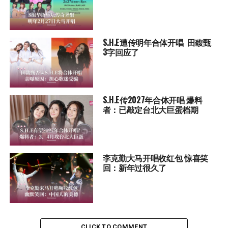
S.H.E遭传明年合体开唱 田馥甄
3字回应了
S.H.E传2027年合体开唱 爆料
者：已敲定台北大巨蛋档期
李克勤大马开唱收红包 惊喜笑
回：新年过很久了
CLICK TO COMMENT