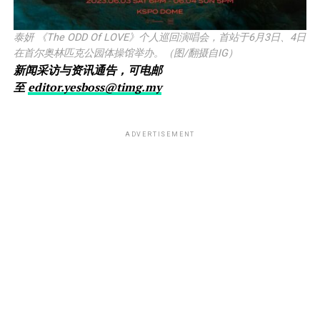
泰妍 《The ODD Of LOVE》个人巡回演唱会，首站于6月3日、4日
在首尔奥林匹克公园体操馆举办。（图/翻摄自IG）
新闻采访与资讯通告，可电邮
至
editor.yesboss@timg.my
ADVERTISEMENT