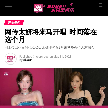
娱乐星闻
网传太妍将来马开唱  时间落在
这个月
网上传出少女时代成员金太妍即将在8月来马举办个人演唱会！
Published
3 years ago
on
May 31, 2023
By
编辑部