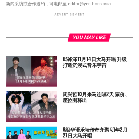
新闻采访或合作邀约，可电邮至
editor@yes-boss.asia
ADVERTISEMENT
YOU MAY LIKE
邱锋泽11月14日大马开唱 升级
打造沉浸式音乐宇宙
周兴哲10月来马连唱2天 票价、
座位图释出
8组华语乐坛传奇⻬聚 明年2月
27日大马开唱