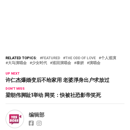
RELATED TOPICS:
FEATURED
THE ODD OF LOVE
个人巡演
大马演唱会
少女时代
巡回演唱会
泰妍
演唱会
UP NEXT
许仁杰爆婚变后不给家用 老婆淨身出户求放过
DON'T MISS
梁朝伟脚趾1举动 网笑：快被社恐影帝笑死
编辑部