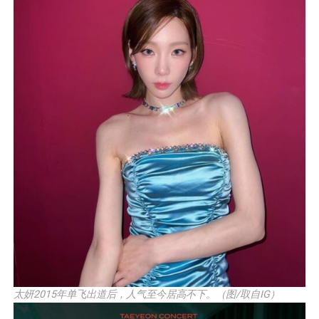
太妍2015年单飞出道后，人气至今居高不下。（图/取自IG）