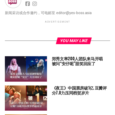
新闻采访或合作邀约，可电邮至
editor@yes-boss.asia
ADVERTISEMENT
YOU MAY LIKE
郑秀文率200人团队来马开唱
被问“安仔呢”甜笑回应了
《夜王》中国票房破1亿 豆瓣评
分7.8力压同档贺岁片