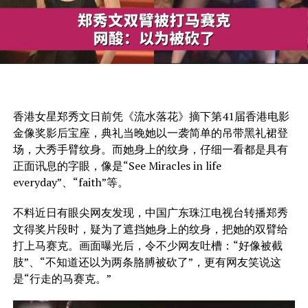
香港女星郑秀文日前凭《流水落花》摘下第41届香港电影
金像奖影后宝座，典礼当晚她以一袭简单的吊带黑礼裙登
场，大秀手臂纹身。而她身上的纹身，仔细一看都是具有
正面讯息的字眼，像是“See Miracles in life
everyday”、“faith”等。
不料近日有眼尖网友发现，中国广东珠江电视台转播郑秀
文得奖片段时，疑为了遮挡她身上的纹身，把她的双臂给
打上马赛克。画面曝光后，令不少网友吐槽：“好像被截
肢”、“不知道还以为两条胳膊被砍了”，更有网友笑说这
是“行走的马赛克。”