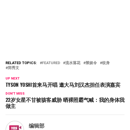
RELATED TOPICS:
FEATURED
流水落花
禁娱令
纹身
郑秀文
UP NEXT
TYSON YOSHI首来马开唱 邀大马刘汉杰担任表演嘉宾
DON'T MISS
22岁女星不甘被骇客威胁 晒裸照霸气喊：我的身体我
做主
编辑部