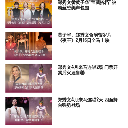
郑秀文赞黄子华“宝藏搭档” 被
粉丝赞美声包围
黄子华、郑秀文合演贺岁片
《夜王》2月16日全马上映
郑秀文4月来马连唱2场 门票开
卖后火速售罄
郑秀文4月来马连唱2天 四面舞
台强势登场