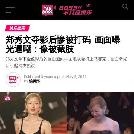
娱乐星闻
郑秀文夺影后惨被打码  画面曝
光遭嘲：像被截肢
郑秀文拿下金像影后的画面遭到中国电视台打上马赛克，画面曝光
后引起网友热议！
Published
3 years ago
on
May 2, 2023
By
编辑部