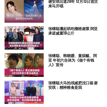
谢安琪出道20年 12月13日首次
来马开唱
张继聪遭起哄吃榴梿谢票 阿亚
承诺减重10公斤
张继聪、韩晓嗳、童缤毓、阿
亚 年初六合体为《做个有钱
人》宣传
张继聪大马拍戏减肥没口福 谢
安琪：精神粮食是我