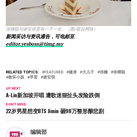
张继聪与谢安琪育有一子一女。（图/取自网络）
新闻采访与资讯通告，可电邮至
editor.yesboss@timg.my
RELATED TOPICS:
FEATURED
健身
大儿子
张瞻
张继聪
教坏小孩
早育
谢安琪
UP NEXT
A-Lin新加坡开唱 遭歌迷狠扯头发险跌倒
DON'T MISS
22岁男星想变BTS Jimin 砸98万整形酿悲剧
编辑部