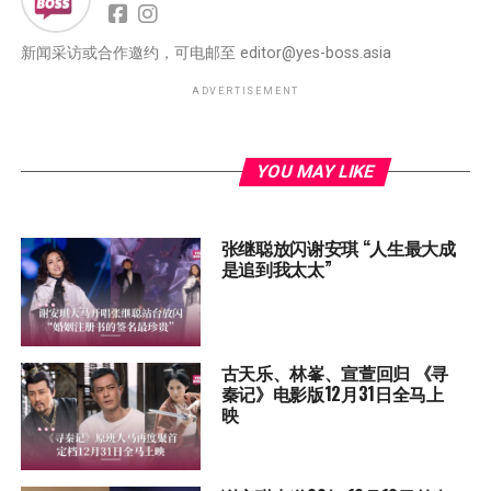
新闻采访或合作邀约，可电邮至
editor@yes-boss.asia
ADVERTISEMENT
YOU MAY LIKE
张继聪放闪谢安琪 “人生最大成
是追到我太太”
古天乐、林峯、宣萱回归 《寻
秦记》电影版12月31日全马上
映