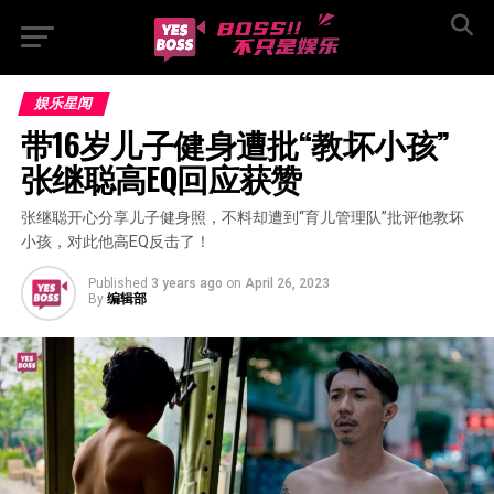
娱乐星闻
带16岁儿子健身遭批“教坏小孩”  
张继聪高EQ回应获赞
张继聪开心分享儿子健身照，不料却遭到“育儿管理队”批评他教坏
小孩，对此他高EQ反击了！
Published
3 years ago
on
April 26, 2023
By
编辑部