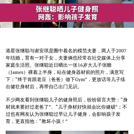
港星张继聪与谢安琪是圈中着名的模范夫妻，两人于2007
年结婚，育有一对子女，夫妻俩也经常在社交媒体上分享
家庭生活照。张继聪近日晒出一张16岁大儿子张瞻
（James）裸着上半身，站在健身器材前的照片，满意写
下：“终于肯跟老豆（爸爸）做下Gym”，更放话等儿子练
出健壮身材后，再带自己出门见识。
不少网友看到张继聪儿子的健身照后，纷纷留言大赞：“身
材就来要好过老爸了”、“儿子身材好快就会比你健硕”；不
过也有网友认为张继聪过早让儿子健身，会影响孩子发
育，更直指他：“教坏小孩！”