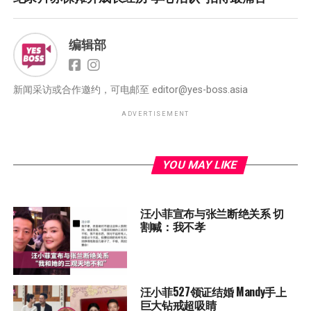
编辑部
新闻采访或合作邀约，可电邮至
editor@yes-boss.asia
ADVERTISEMENT
YOU MAY LIKE
汪小菲宣布与张兰断绝关系 切
割喊：我不孝
汪小菲527领证结婚 Mandy手上
巨大钻戒超吸睛