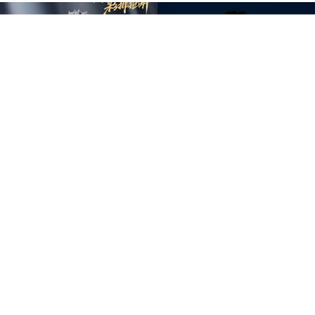
中国音乐竞技节目《歌手2026》于7日迎来备受瞩目的总
决赛“歌王之战”，本场赛制共分为“帮唱排位赛”和“独唱排
位赛”，并综合两轮成绩和月度赛赢得的加权值，选出本季
歌王。最终，胡彦斌以加权后28.88%总得票率，斩获本
季“歌王”桂冠；齐豫以15.98%得票率锁定亚军；万妮达以
15.14%摘得季军，而大马歌手尤长靖则以第四名14.65%得
票率圆满收官。