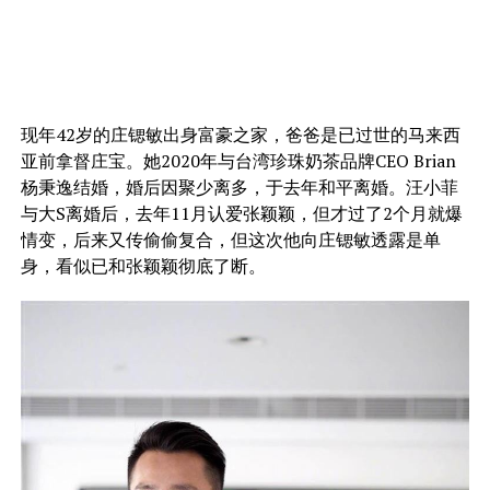
现年42岁的庄锶敏出身富豪之家，爸爸是已过世的马来西
亚前拿督庄宝。她2020年与台湾珍珠奶茶品牌CEO Brian
杨秉逸结婚，婚后因聚少离多，于去年和平离婚。汪小菲
与大S离婚后，去年11月认爱张颖颖，但才过了2个月就爆
情变，后来又传偷偷复合，但这次他向庄锶敏透露是单
身，看似已和张颖颖彻底了断。