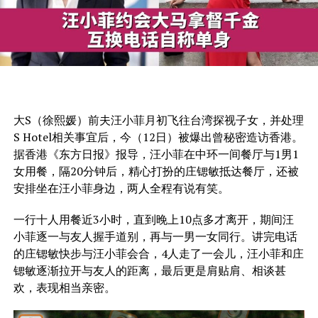
大S（徐熙媛）前夫汪小菲月初飞往台湾探视子女，并处理
S Hotel相关事宜后，今（12日）被爆出曾秘密造访香港。
据香港《东方日报》报导，汪小菲在中环一间餐厅与1男1
女用餐，隔20分钟后，精心打扮的庄锶敏抵达餐厅，还被
安排坐在汪小菲身边，两人全程有说有笑。
一行十人用餐近3小时，直到晚上10点多才离开，期间汪
小菲逐一与友人握手道别，再与一男一女同行。讲完电话
的庄锶敏快步与汪小菲会合，4人走了一会儿，汪小菲和庄
锶敏逐渐拉开与友人的距离，最后更是肩贴肩、相谈甚
欢，表现相当亲密。