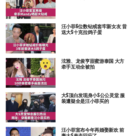
汪小菲6位数钻戒套牢新女友 昔
送大S十克拉鸽子蛋
泫雅、龙俊亨甜蜜游泰国 大方
牵手互动全被拍
大S顶白发现身小S公公灵堂 服
装遭疑全是汪小菲买的
汪小菲宣布今年再婚娶新欢 前
妻大S表态回应了