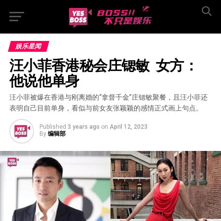
娱乐星闻
汪小菲香港秘会庄锶敏  女方：
他说他单身
汪小菲被爆在香港与刚离婚的“拿督千金”庄锶敏聚餐，且汪小菲还
表明自己目前单身，看似与前女友张颖颖的感情正式画上句点。
Published
3 years ago
on
April 12, 2023
By
编辑部