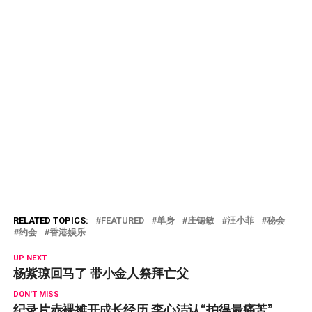
RELATED TOPICS:
FEATURED
单身
庄锶敏
汪小菲
秘会
约会
香港娱乐
UP NEXT
杨紫琼回马了 带小金人祭拜亡父
DON'T MISS
纪录片赤裸摊开成长经历 李心洁认“拍得最痛苦”