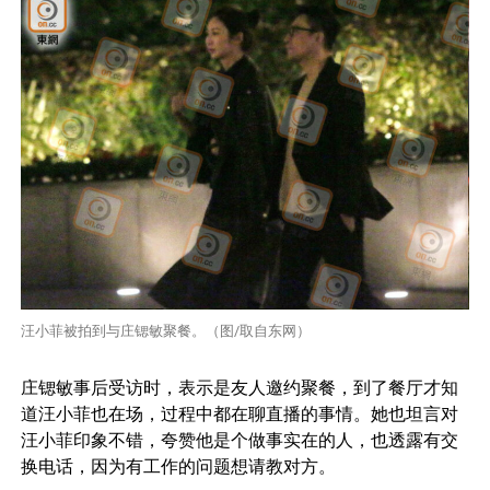
汪小菲被拍到与庄锶敏聚餐。（图/取自东网）
庄锶敏事后受访时，表示是友人邀约聚餐，到了餐厅才知
道汪小菲也在场，过程中都在聊直播的事情。她也坦言对
汪小菲印象不错，夸赞他是个做事实在的人，也透露有交
换电话，因为有工作的问题想请教对方。