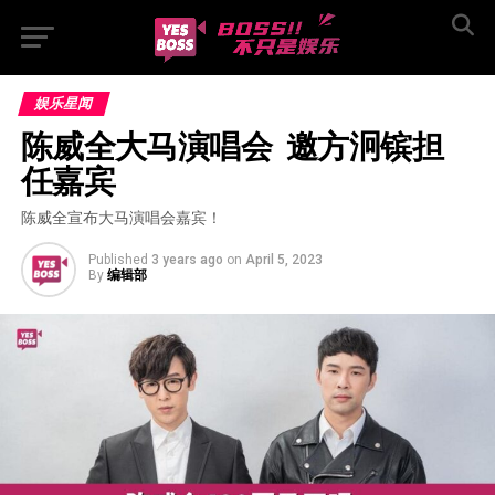
娱乐星闻
陈威全大马演唱会  邀方泂镔担
任嘉宾
陈威全宣布大马演唱会嘉宾！
Published
3 years ago
on
April 5, 2023
By
编辑部