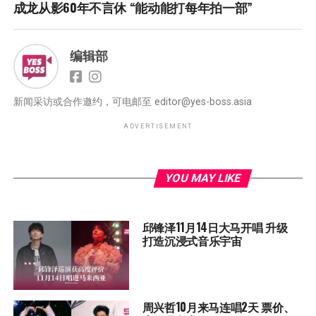
成龙从影60年不言休 “能动能打每年拍一部”
编辑部
新闻采访或合作邀约，可电邮至
editor@yes-boss.asia
ADVERTISEMENT
YOU MAY LIKE
邱锋泽11月14日大马开唱 升级
打造沉浸式音乐宇宙
周兴哲10月来马连唱2天 票价、