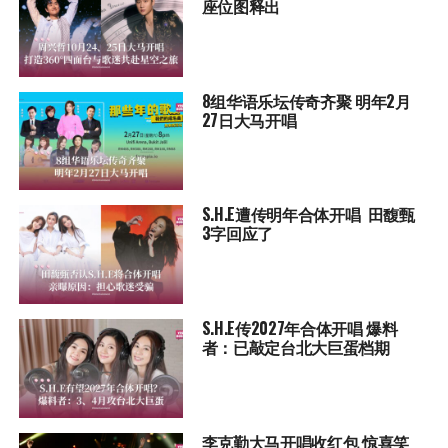
座位图释出
8组华语乐坛传奇⻬聚 明年2月
27日大马开唱
S.H.E遭传明年合体开唱 田馥甄
3字回应了
S.H.E传2027年合体开唱 爆料
者：已敲定台北大巨蛋档期
李克勤大马开唱收红包 惊喜笑