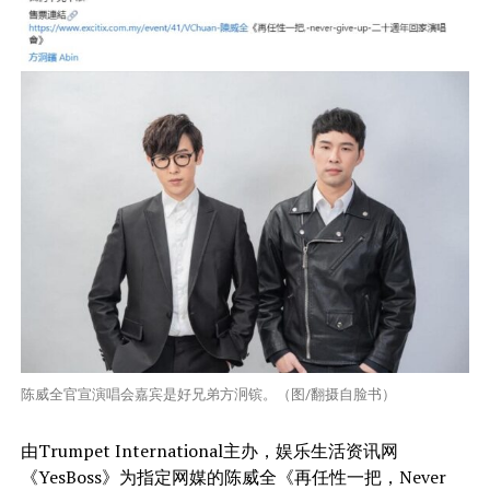
陈威全官宣演唱会嘉宾是好兄弟方泂镔。（图/翻摄自脸书）
由Trumpet International主办，娱乐生活资讯网
《YesBoss》为指定网媒的陈威全《再任性一把，Never