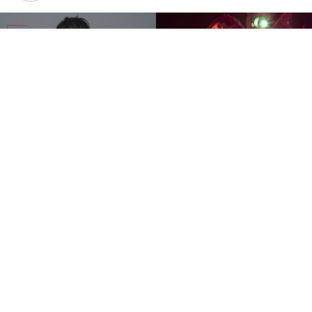
创作歌手邱锋泽将于2026年11月14日携《2026邱锋泽
Feng Ze Bend The Lines Concert》登陆Zepp Kuala
Lumpur，为马来西亚歌迷带来《Bend The Lines》巡回演
唱会。
继高雄站广获好评，以及8月台北站备受瞩目后，这套巡演
将来到马来西亚。邱锋泽将带着全新音乐作品及全面升级