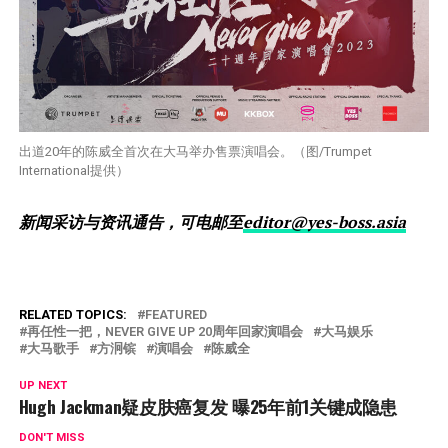
出道20年的陈威全首次在大马举办售票演唱会。（图/Trumpet
International提供）
新闻采访与资讯通告，可电邮至
editor@yes-boss.asia
RELATED TOPICS:
FEATURED
再任性一把，NEVER GIVE UP 20周年回家演唱会
大马娱乐
大马歌手
方泂镔
演唱会
陈威全
UP NEXT
Hugh Jackman疑皮肤癌复发 曝25年前1关键成隐患
DON'T MISS