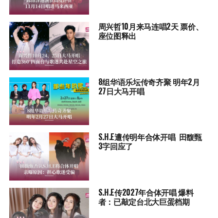
周兴哲10月来马连唱2天 票价、
座位图释出
8组华语乐坛传奇⻬聚 明年2月
27日大马开唱
S.H.E遭传明年合体开唱 田馥甄
3字回应了
S.H.E传2027年合体开唱 爆料
者：已敲定台北大巨蛋档期