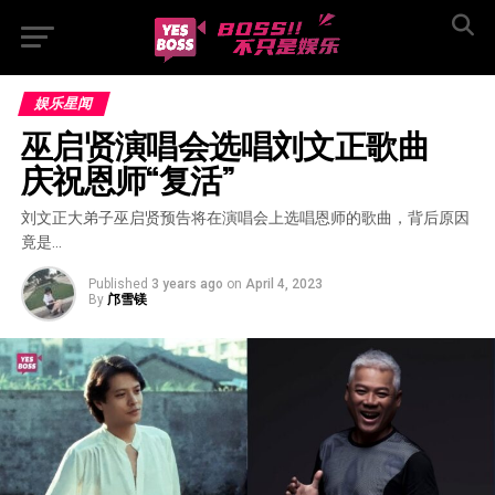
娱乐星闻
巫启贤演唱会选唱刘文正歌曲  
庆祝恩师“复活”
刘文正大弟子巫启贤预告将在演唱会上选唱恩师的歌曲，背后原因
竟是…
Published
3 years ago
on
April 4, 2023
By
邝雪镁