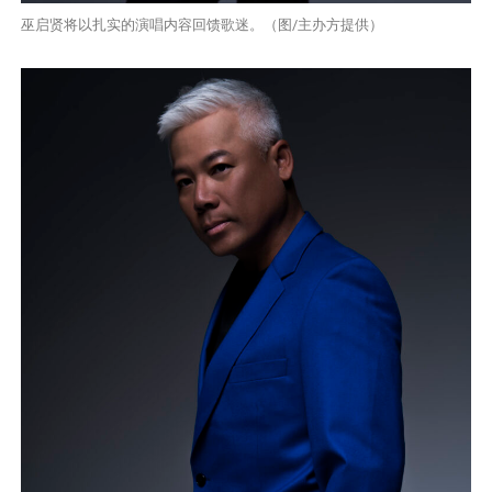
巫启贤将以扎实的演唱内容回馈歌迷。（图/主办方提供）