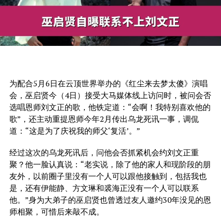
为配合5月6日在云顶世界举办的《红尘来去梦太傻》演唱
会，巫启贤今（4日）接受大马媒体线上访问时，被问会否
选唱恩师刘文正的歌，他铁定道：“会啊！我特别喜欢他的
歌”，还主动重提恩师今年2月传出乌龙死讯一事，调侃
道：“这是为了庆祝我的师父‘复活’。”
经过这次的乌龙死讯后，问他会否抓紧机会约刘文正重
聚？他一脸认真说：“老实说，除了他的家人和现阶段的朋
友外，以前圈子里没有一个人可以跟他接触到，包括我也
是，还有伊能静、方文琳和裘海正没有一个人可以联系
他。”身为大弟子的巫启贤也曾透过友人邀约30年没见的恩
师相聚，可惜后来敲不成。