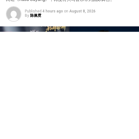
Published
4 hours ago
on
August 8, 2026
By
陈佩霓
中国音乐竞技节目《歌手2026》于7日迎来备受瞩目的总
决赛“歌王之战”，本场赛制共分为“帮唱排位赛”和“独唱排
位赛”，并综合两轮成绩和月度赛赢得的加权值，选出本季
歌王。最终，胡彦斌以加权后28.88%总得票率，斩获本