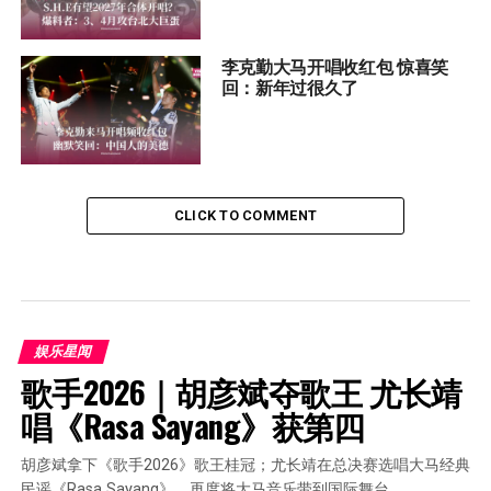
李克勤大马开唱收红包 惊喜笑
回：新年过很久了
CLICK TO COMMENT
娱乐星闻
歌手2026｜胡彦斌夺歌王 尤长靖
唱《Rasa Sayang》获第四
胡彦斌拿下《歌手2026》歌王桂冠；尤长靖在总决赛选唱大马经典
民谣《Rasa Sayang》，再度将大马音乐带到国际舞台。