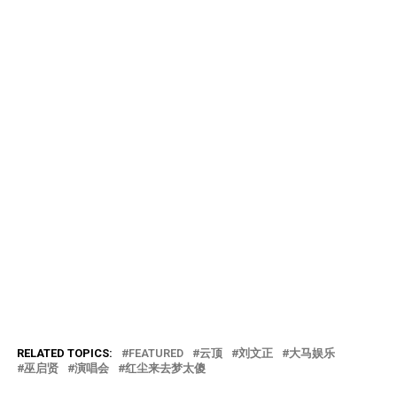
RELATED TOPICS:
FEATURED
云顶
刘文正
大马娱乐
巫启贤
演唱会
红尘来去梦太傻