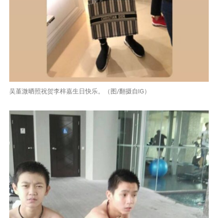
吴堇溦晒照祝贺李梓嘉生日快乐。（图/翻摄自IG）