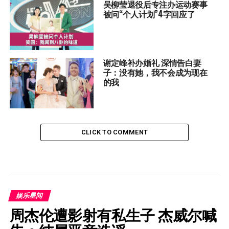
吴柳莹退役后专注办运动赛事
被问“个人计划”4字回应了
谢定峰补办婚礼 深情告白妻
子：没有她，我不会成为现在
的我
CLICK TO COMMENT
娱乐星闻
周杰伦遭影射有私生子 杰威尔喊