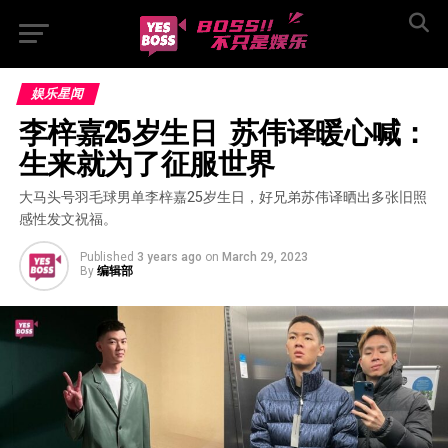
娱乐星闻
李梓嘉25岁生日  苏伟译暖心喊：
生来就为了征服世界
大马头号羽毛球男单李梓嘉25岁生日，好兄弟苏伟译晒出多张旧照
感性发文祝福。
Published
3 years ago
on
March 29, 2023
By
编辑部