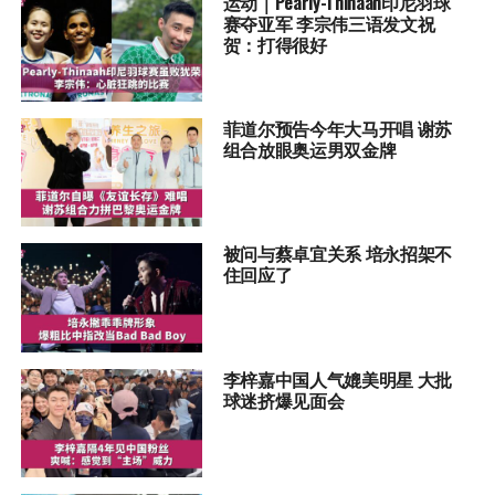
运动｜Pearly-Thinaah印尼羽球
赛夺亚军 李宗伟三语发文祝
贺：打得很好
菲道尔预告今年大马开唱 谢苏
组合放眼奥运男双金牌
被问与蔡卓宜关系 培永招架不
住回应了
李梓嘉中国人气媲美明星 大批
球迷挤爆见面会