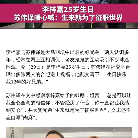
李梓嘉与苏伟译是大马羽坛中出名的好兄弟，两人认识多
年，经常在网上互相调侃，老友鬼鬼的互动吸引不少球迷
围观。今（29日）是李梓嘉25岁生日，苏伟译在社交平台
晒出多张两人的合照送上祝福，他配文写下：“生日快乐，
我12年的好兄弟。”
苏伟译在文中感谢李梓嘉给予的鼓励，坦言：“总是可以让
我全心全意的相信你，不管经历了什么，你一直都让我感
到安心”，并大赞兄弟“生来就是为了征服世界”，文末还不
忘自嘲“肉麻”。