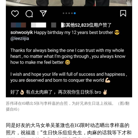
苏伟译在IG晒出5张与李梓嘉的合照，为好兄弟生日送上祝福。（图/翻
摄自IG）
同是好友的大马女单吴堇溦也在IG限时动态晒出李梓嘉的
照片，祝福道：“生日快乐痘痘先生，肉麻的话我等下才和