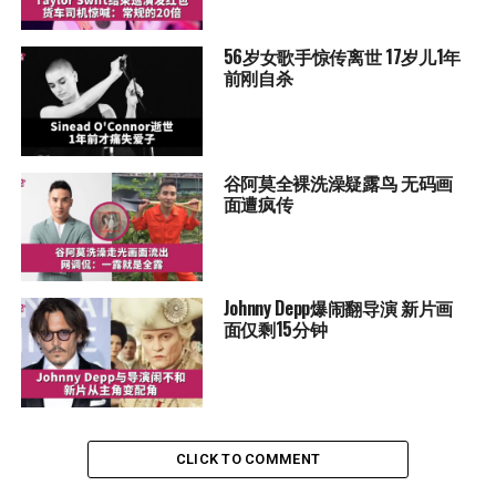
56岁女歌手惊传离世 17岁儿1年
前刚自杀
谷阿莫全裸洗澡疑露鸟 无码画
面遭疯传
Johnny Depp爆闹翻导演 新片画
面仅剩15分钟
CLICK TO COMMENT