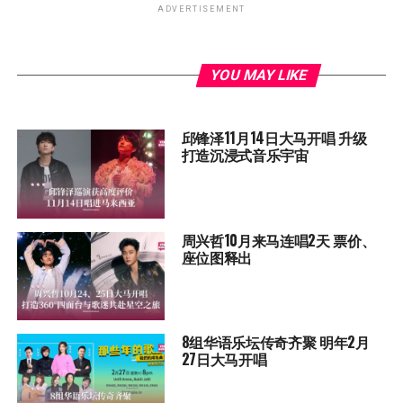
ADVERTISEMENT
YOU MAY LIKE
邱锋泽11月14日大马开唱 升级
打造沉浸式音乐宇宙
周兴哲10月来马连唱2天 票价、
座位图释出
8组华语乐坛传奇⻬聚 明年2月
27日大马开唱