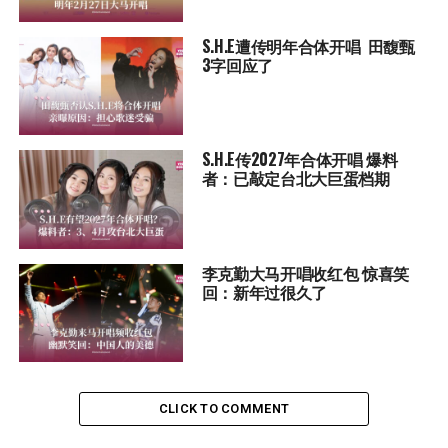
S.H.E遭传明年合体开唱 田馥甄
3字回应了
S.H.E传2027年合体开唱 爆料
者：已敲定台北大巨蛋档期
李克勤大马开唱收红包 惊喜笑
回：新年过很久了
CLICK TO COMMENT