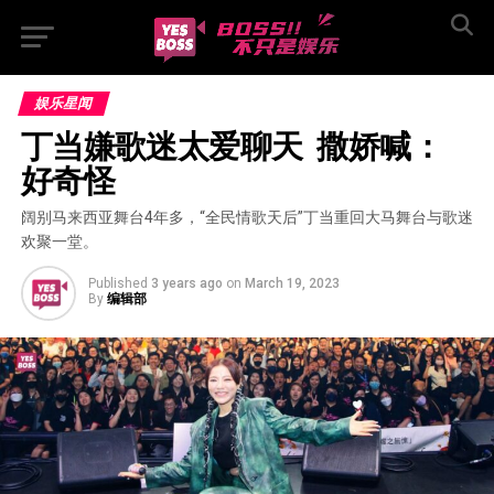
娱乐星闻
丁当嫌歌迷太爱聊天  撒娇喊：
好奇怪
阔别马来西亚舞台4年多，“全民情歌天后”丁当重回大马舞台与歌迷
欢聚一堂。
Published
3 years ago
on
March 19, 2023
By
编辑部