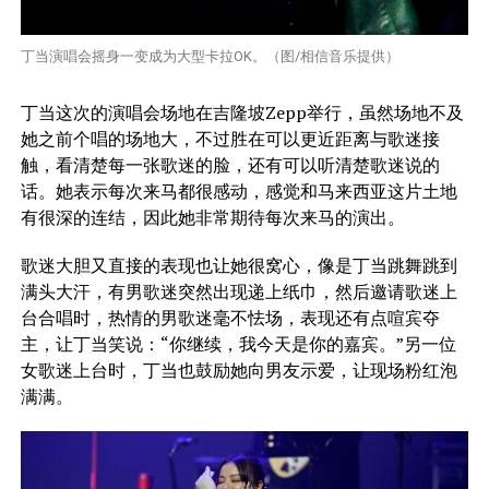
丁当演唱会摇身一变成为大型卡拉OK。（图/相信音乐提供）
丁当这次的演唱会场地在吉隆坡Zepp举行，虽然场地不及
她之前个唱的场地大，不过胜在可以更近距离与歌迷接
触，看清楚每一张歌迷的脸，还有可以听清楚歌迷说的
话。她表示每次来马都很感动，感觉和马来西亚这片土地
有很深的连结，因此她非常期待每次来马的演出。
歌迷大胆又直接的表现也让她很窝心，像是丁当跳舞跳到
满头大汗，有男歌迷突然出现递上纸巾，然后邀请歌迷上
台合唱时，热情的男歌迷毫不怯场，表现还有点喧宾夺
主，让丁当笑说：“你继续，我今天是你的嘉宾。”另一位
女歌迷上台时，丁当也鼓励她向男友示爱，让现场粉红泡
满满。