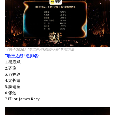
《歌手2026》“第二轮·独唱排位赛“竞演结果
“歌王之战”总排名:
1.胡彦斌
2.齐豫
3.万妮达
4.尤长靖
5.窦靖童
6.张远
7.Elliot James Reay