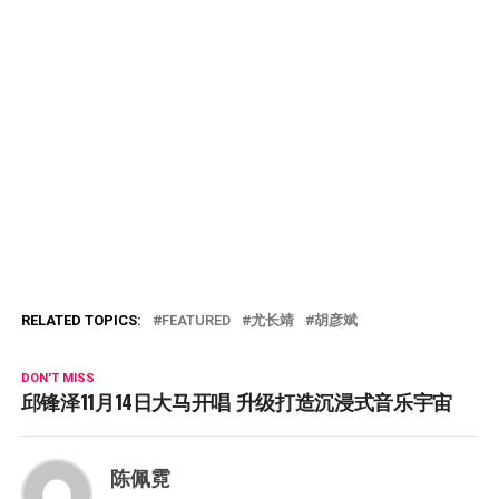
RELATED TOPICS:
FEATURED
尤长靖
胡彦斌
DON'T MISS
邱锋泽11月14日大马开唱 升级打造沉浸式音乐宇宙
陈佩霓