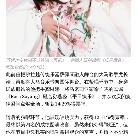
万妮达在独唱环节选唱《再见》，并融入原创说唱《排尾后巷》，
唱出自己的内心想法。
​此前曾把砂拉越传统乐器萨佩琴融入舞台的大马歌手尤长
靖，再度将大马音乐带向国际舞台。在帮唱环节中，身穿
民族服饰的他携手龚琳娜，将马来西亚家喻户晓的民谣
《Rasa Sayang》融合孙燕姿《平日快乐》，并以欢庆的旋
律瞬间点燃全场，斩获14.29%得票率。
随后的独唱环节，他展现唱跳实力，获得12.11%得票率，
最终以第四名的成绩圆满收官。虽然未能夺得“歌王”，但
他在节目中凭扎实的唱功赢得观众的掌声，并留下不少精