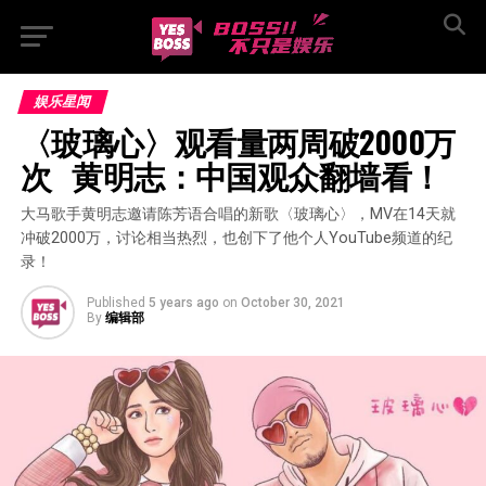
娱乐星闻
〈玻璃心〉观看量两周破2000万
次   黄明志：中国观众翻墙看！
大马歌手黄明志邀请陈芳语合唱的新歌〈玻璃心〉，MV在14天就
冲破2000万，讨论相当热烈，也创下了他个人YouTube频道的纪
录！
Published
5 years ago
on
October 30, 2021
By
编辑部