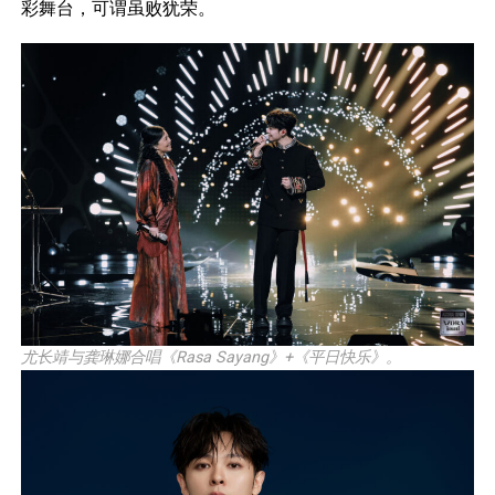
彩舞台，可谓虽败犹荣。
尤长靖与龚琳娜合唱《Rasa Sayang》+《平日快乐》。