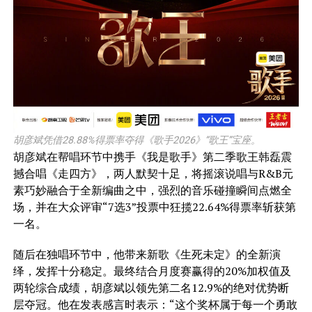
胡彦斌凭借28.88%得票率夺得《歌手2026》“歌王”宝座。
胡彦斌在帮唱环节中携手《我是歌手》第二季歌王韩磊震
撼合唱《走四方》，两人默契十足，将摇滚说唱与R&B元
素巧妙融合于全新编曲之中，强烈的音乐碰撞瞬间点燃全
场，并在大众评审“7选3”投票中狂揽22.64%得票率斩获第
一名。
随后在独唱环节中，他带来新歌《生死未定》的全新演
绎，发挥十分稳定。最终结合月度赛赢得的20%加权值及
两轮综合成绩，胡彦斌以领先第二名12.9%的绝对优势断
层夺冠。他在发表感言时表示：“这个奖杯属于每一个勇敢