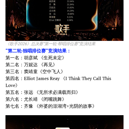
《歌手2026》总决赛“第一轮·帮唱排位赛“竞演结果
“第二轮·独唱排位赛“竞演结果：
第一名：胡彦斌 《生死未定》
第二名：万妮达 《再见》
第三名：窦靖童《空中飞人》
第四名：Elliot James Reay 《I Think They Call This
Love》
第五名：张远 《无所求必满载而归》
第六名：尤长靖 《闭嘴跳舞》
第七名：齐豫 《外婆的澎湖湾+光阴的故事》