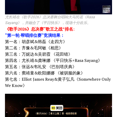
尤长靖在《歌手2026》总决赛舞台唱响大马民谣《Rasa
Sayang》，并融合了《平日快乐》，现场十分欢乐。
《歌手2026》总决赛“歌王之战”排名:
“第一轮·帮唱排位赛“竞演结果：
第一名：胡彦斌&韩磊《走四方》
第二名：齐豫&毛阿敏《相思》
第三名：万妮达&吴碧霞 《花田错》
第四名：尤长靖&龚琳娜 《平日快乐+Rasa Sayang》
第五名：张远&韦礼安 《巴别塔庆典》
第六名：窦靖童&欧阳娜娜 《被驯服的象》
第七名：Elliot James Reay&黄子弘凡《Somewhere Only
We Know》