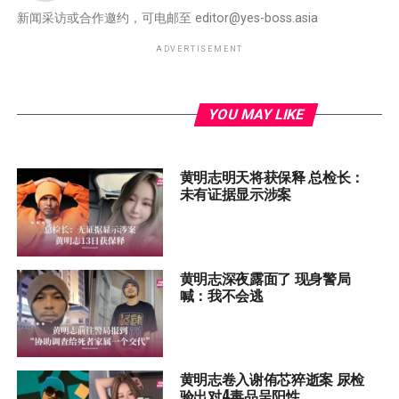
新闻采访或合作邀约，可电邮至
editor@yes-boss.asia
ADVERTISEMENT
YOU MAY LIKE
黄明志明天将获保释 总检长：
未有证据显示涉案
黄明志深夜露面了 现身警局
喊：我不会逃
黄明志卷入谢侑芯猝逝案 尿检
验出对4毒品呈阳性