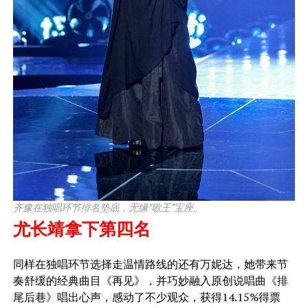
齐豫在独唱环节排名垫底，无缘“歌王”宝座。
尤长靖拿下第四名
​同样在独唱环节选择走温情路线的还有万妮达，她带来节
奏舒缓的经典曲目《再见》，并巧妙融入原创说唱曲《排
尾后巷》唱出心声，感动了不少观众，获得14.15%得票