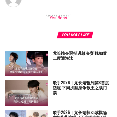
ADVERTISEMENT
Yes Boss
YOU MAY LIKE
尤长靖夺冠挺进总决赛 魏如萱
二度遭淘汰
歌手2026｜尤长靖暂列第8首度
垫底 下周拼翻身争歌王之战门
票
歌手2026｜尤长靖获邓紫棋隔