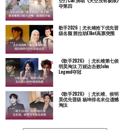
空打Call 演唱《天空没有极限》
夺第四
歌手2026｜尤长靖抢下优先晋
级名额 茜拉助Elliot高票突围
《歌手2026》｜尤长靖第七侯
明昊淘汰 万妮达击败John
Legend夺冠
《歌手2026》｜尤长靖、侯明
昊优先晋级 杨坤排名末位遗憾
淘汰