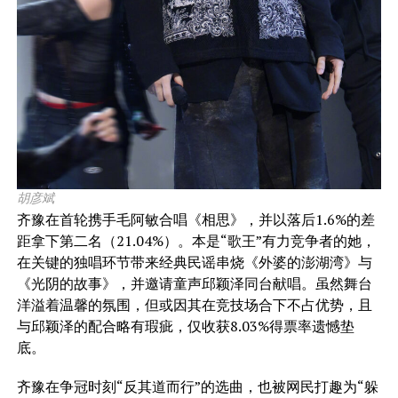
胡彦斌
齐豫在首轮携手毛阿敏合唱《相思》，并以落后1.6%的差
距拿下第二名（21.04%）。本是“歌王”有力竞争者的她，
在关键的独唱环节带来经典民谣串烧《外婆的澎湖湾》与
《光阴的故事》，并邀请童声邱颖泽同台献唱。虽然舞台
洋溢着温馨的氛围，但或因其在竞技场合下不占优势，且
与邱颖泽的配合略有瑕疵，仅收获8.03%得票率遗憾垫
底。
齐豫在争冠时刻“反其道而行”的选曲，也被网民打趣为“躲