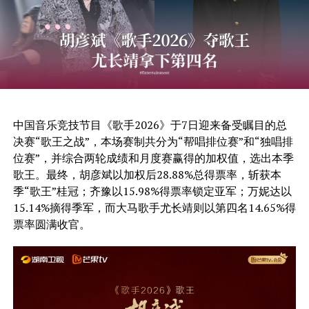
中国音乐竞技节目《歌手2026》于7日迎来备受瞩目的总
决赛“歌王之战”，本场赛制共分为“帮唱排位赛”和“独唱排
位赛”，并综合两轮成绩和月度赛赢得的加权值，选出本季
歌王。最终，胡彦斌以加权后28.88%总得票率，斩获本
季“歌王”桂冠；齐豫以15.98%得票率锁定亚军；万妮达以
15.14%摘得季军，而大马歌手尤长靖则以第四名14.65%得
票率圆满收官。