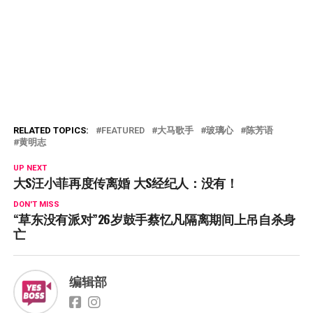
RELATED TOPICS:
FEATURED
大马歌手
玻璃心
陈芳语
黄明志
UP NEXT
大S汪小菲再度传离婚 大S经纪人：没有！
DON'T MISS
“草东没有派对”26岁鼓手蔡忆凡隔离期间上吊自杀身
亡
编辑部