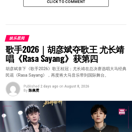
CLICK TO COMMENT
娱乐星闻
歌手2026｜胡彦斌夺歌王 尤长靖
唱《Rasa Sayang》获第四
胡彦斌拿下《歌手2026》歌王桂冠；尤长靖在总决赛选唱大马经典
民谣《Rasa Sayang》，再度将大马音乐带到国际舞台。
Published
2 days ago
on
August 8, 2026
By
陈佩霓