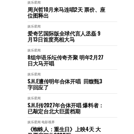
娱乐星闻
周兴哲10月来马连唱2天 票价、座
位图释出
娱乐星闻
爱奇艺国际版全球代言人丞磊 9
月13日首度亮相大马
娱乐星闻
8组华语乐坛传奇⻬聚 明年2月27
日大马开唱
娱乐星闻
S.H.E遭传明年合体开唱 田馥甄3
字回应了
娱乐星闻
S.H.E传2027年合体开唱 爆料者：
已敲定台北大巨蛋档期
娱乐星闻
电影视界
《蜘蛛人：重生日》上映4天 大