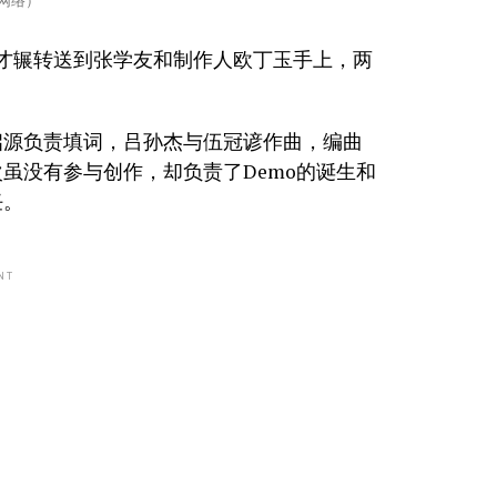
网络）
才辗转送到张学友和制作人欧丁玉手上，两
启源负责填词，吕孙杰与伍冠谚作曲，编曲
虽没有参与创作，却负责了Demo的诞生和
任。
NT