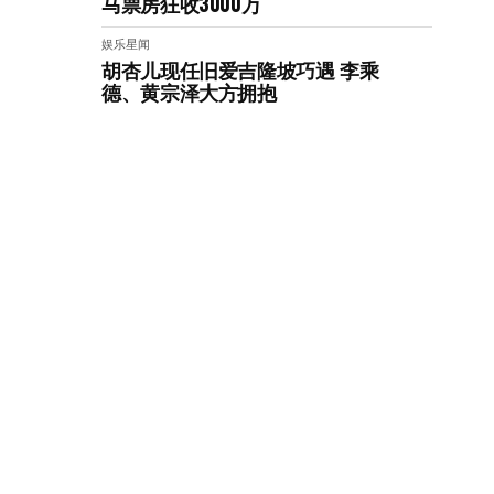
马票房狂收3000万
娱乐星闻
胡杏儿现任旧爱吉隆坡巧遇 李乘
德、黄宗泽大方拥抱