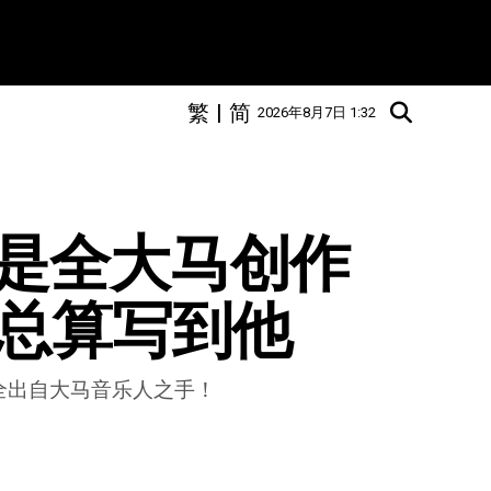
繁
|
简
2026年8月7日 1:32
全大马创作  
年总算写到他
全出自大马音乐人之手！