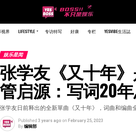
影视界
LIFESTYLE
专访特写
好康
专栏
YESVIBE生活誌
娱乐星闻
张学友《又十年》是
管启源：写词20
张学友日前释出的全新單曲《又十年》，词曲和编曲
Published
3 years ago
on
February 25, 2023
By
编辑部