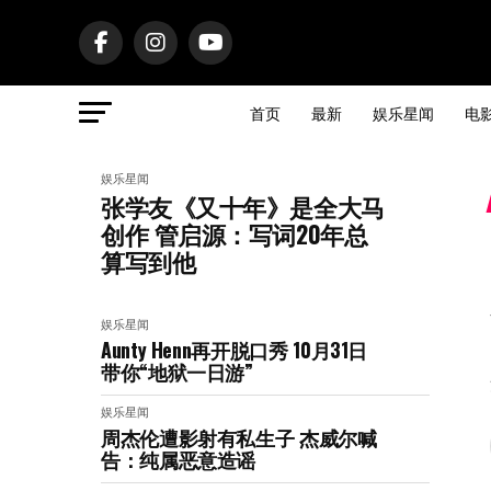
首页
最新
娱乐星闻
电
娱乐星闻
张学友《又十年》是全大马
创作 管启源：写词20年总
算写到他
娱乐星闻
Aunty Henn再开脱口秀 10月31日
带你“地狱一日游”
娱乐星闻
周杰伦遭影射有私生子 杰威尔喊
告：纯属恶意造谣