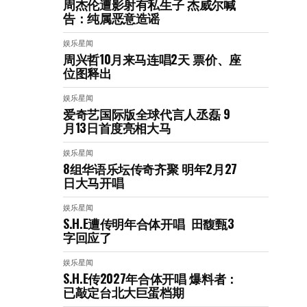
周杰伦遭影射有私生子 杰威尔喊
告：纯属恶意造谣
娱乐星闻
周兴哲10月来马连唱2天 票价、座
位图释出
娱乐星闻
爱奇艺国际版全球代言人丞磊 9
月13日首度亮相大马
娱乐星闻
8组华语乐坛传奇⻬聚 明年2月27
日大马开唱
娱乐星闻
S.H.E遭传明年合体开唱 田馥甄3
字回应了
娱乐星闻
S.H.E传2027年合体开唱 爆料者：
已敲定台北大巨蛋档期