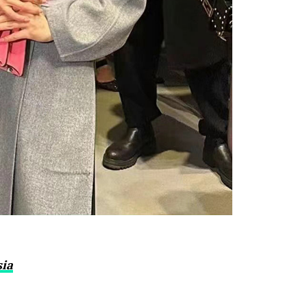
）
sia