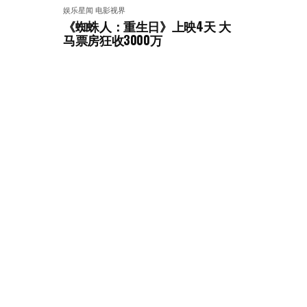
娱乐星闻
电影视界
《蜘蛛人：重生日》上映4天 大
马票房狂收3000万