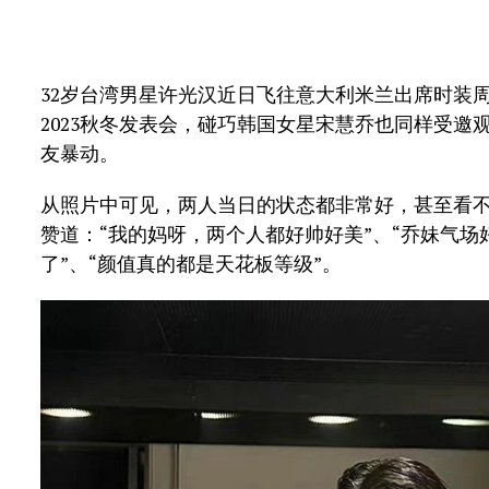
32岁台湾男星许光汉近日飞往意大利米兰出席时装周活
2023秋冬发表会，碰巧韩国女星宋慧乔也同样受
友暴动。
从照片中可见，两人当日的状态都非常好，甚至看不
赞道：“我的妈呀，两个人都好帅好美”、“乔妹气场
了”、“颜值真的都是天花板等级”。