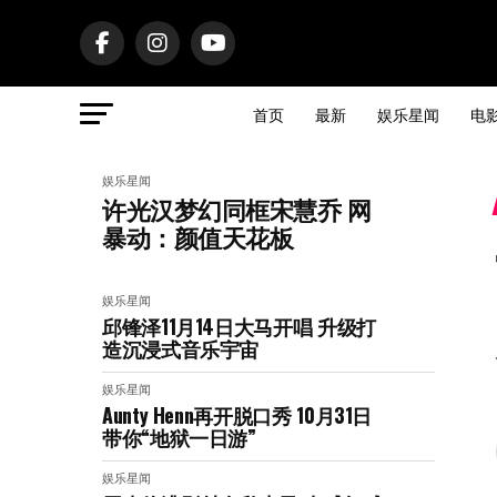
首页
最新
娱乐星闻
电
娱乐星闻
许光汉梦幻同框宋慧乔 网
暴动：颜值天花板
娱乐星闻
邱锋泽11月14日大马开唱 升级打
造沉浸式音乐宇宙
娱乐星闻
Aunty Henn再开脱口秀 10月31日
带你“地狱一日游”
娱乐星闻