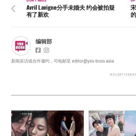
DON'T MISS
UP
Avril Lavigne分手未婚夫 约会被拍疑
宋
有了新欢
的
编辑部
新闻采访或合作邀约，可电邮至
editor@yes-boss.asia
ADVERTISEME