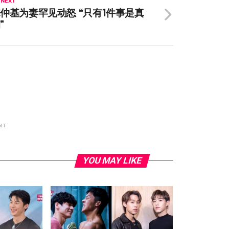
 NEXT
仲基为妻罕见动怒 “只有1件事是真
”
NT
YOU MAY LIKE