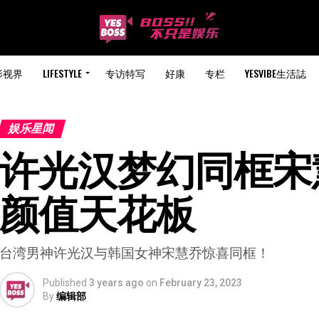
影视界
LIFESTYLE
专访特写
好康
专栏
YESVIBE生活誌
娱乐星闻
许光汉梦幻同框宋慧
颜值天花板
台湾男神许光汉与韩国女神宋慧乔惊喜同框！
Published
3 years ago
on
February 23, 2023
By
编辑部