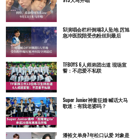
913大马开唱
SJ演唱会栏杆倒塌3人坠地 厉旭
急冲医院陪受伤粉丝到最后
TFBOYS 6人师弟团出道 现场宣
誓：不恋爱不私联
Super Junior神童征婚 喊话大马
歌迷：有我老婆吗？
潘裕文单身7年松口认爱 对象是