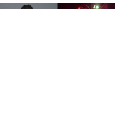
创作歌手邱锋泽将于2026年11月14日携《2026邱锋泽
Feng Ze Bend The Lines Concert》登陆Zepp Kuala
Lumpur，为马来西亚歌迷带来《Bend The Lines》巡回演
唱会。
继高雄站广获好评，以及8月台北站备受瞩目后，这套巡演
将来到马来西亚。邱锋泽将带着全新音乐作品及全面升级