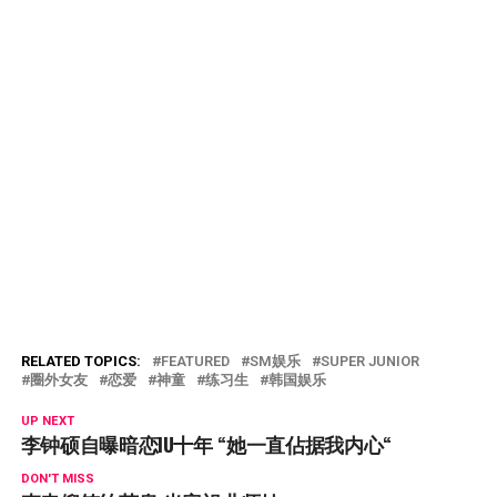
RELATED TOPICS:
FEATURED
SM娱乐
SUPER JUNIOR
圈外女友
恋爱
神童
练习生
韩国娱乐
UP NEXT
李钟硕自曝暗恋IU十年 “她一直佔据我内心“
DON'T MISS