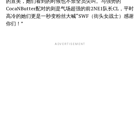
的宣美，她们看到的时候也不禁全员尖叫。与强势的
CocaNButter配对的则是气场超强的前2NE1队长CL，平时
高冷的她们更是一秒变粉丝大喊“SWF（街头女战士）感谢
你们！”
ADVERTISEMENT