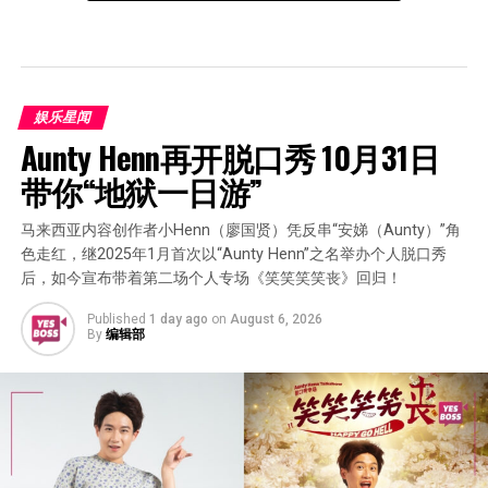
娱乐星闻
Aunty Henn再开脱口秀 10月31日
带你“地狱一日游”
马来西亚内容创作者小Henn（廖国贤）凭反串“安娣（Aunty）”角
色走红，继2025年1月首次以“Aunty Henn”之名举办个人脱口秀
后，如今宣布带着第二场个人专场《笑笑笑笑丧》回归！
Published
1 day ago
on
August 6, 2026
By
编辑部