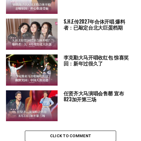
S.H.E传2027年合体开唱 爆料
者：已敲定台北大巨蛋档期
李克勤大马开唱收红包 惊喜笑
回：新年过很久了
任贤齐大马演唱会售罄 宣布
823加开第三场
CLICK TO COMMENT