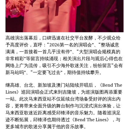
高雄演出落幕后，口碑迅速在社交平台发酵，不少观众给
予高度评价，直呼：“2026第一名的演唱会”、“整场诚意
满满，一首接着一首几乎没有停”、“大型演唱会规模真的
非常精彩”等留言持续涌现；相关演出片段与观后心得也在
网络上广为流传，吸引不少海外歌迷关注，纷纷留言“会有
新马站吗”、“一定要飞过去”，期待值持续攀升。
继高雄、台北、新加坡及澳门站陆续开唱后，《Bend The
Lines》巡回演唱会正式来到吉隆坡，为巡演版图再添重要
一站。此次马来西亚站不仅延续台湾场备受好评的演出内
容，更将带来全面升级的舞台制作与沉浸式演出体验，让
马来西亚歌迷近距离感受邱锋泽的音乐魅力。随着巡演足
迹不断拓展，邱锋泽也期待透过《Bend The Lines》，与
更多城市的歌迷分享属于他的音乐故事。