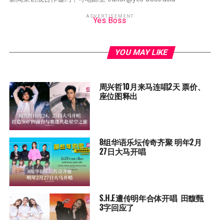
ADVERTISEMENT
Yes Boss
YOU MAY LIKE
周兴哲10月来马连唱2天 票价、
座位图释出
8组华语乐坛传奇⻬聚 明年2月
27日大马开唱
S.H.E遭传明年合体开唱 田馥甄
3字回应了