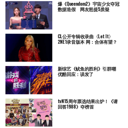
爆《Queendom2》宇宙少女夺冠
数据造假 网友怒提5质疑
CL公开专辑收录曲〈Let It〉
2NE1录音版本 网：合体有望？
新综艺《鱿鱼的胜利》引群嘲
优酷回应：误发了
tvN15周年票选结果出炉！《请
回答1988》夺榜首