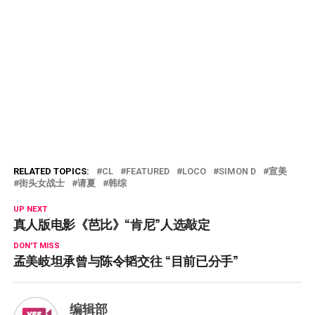
RELATED TOPICS:
CL
FEATURED
LOCO
SIMON D
宣美
街头女战士
请夏
韩综
UP NEXT
真人版电影《芭比》“肯尼”人选敲定
DON'T MISS
孟美岐坦承曾与陈令韬交往 “目前已分手”
编辑部