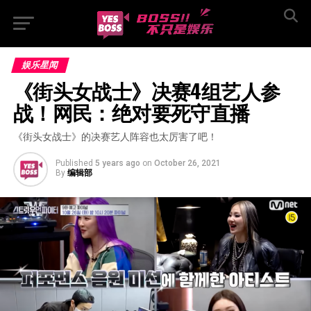
娱乐星闻
《街头女战士》决赛4组艺人参
战！网民：绝对要死守直播
《街头女战士》的决赛艺人阵容也太厉害了吧！
Published
5 years ago
on
October 26, 2021
By
编辑部