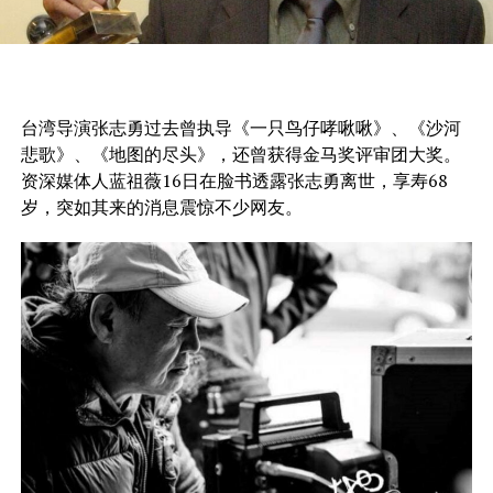
台湾导演张志勇过去曾执导《一只鸟仔哮啾啾》、《沙河
悲歌》、《地图的尽头》，还曾获得金马奖评审团大奖。
资深媒体人蓝祖薇16日在脸书透露张志勇离世，享寿68
岁，突如其来的消息震惊不少网友。