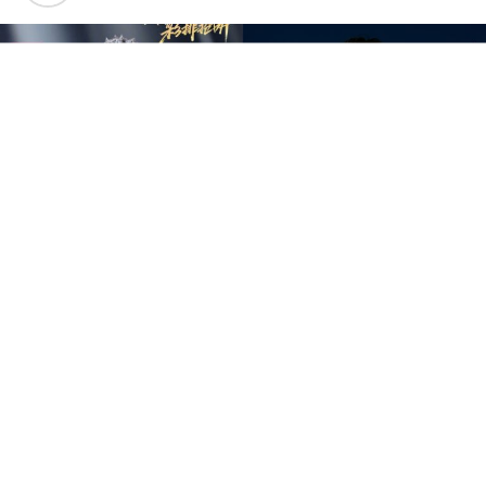
中国音乐竞技节目《歌手2026》于7日迎来备受瞩目的总
决赛“歌王之战”，本场赛制共分为“帮唱排位赛”和“独唱排
位赛”，并综合两轮成绩和月度赛赢得的加权值，选出本季
歌王。最终，胡彦斌以加权后28.88%总得票率，斩获本
季“歌王”桂冠；齐豫以15.98%得票率锁定亚军；万妮达以
15.14%摘得季军，而大马歌手尤长靖则以第四名14.65%得