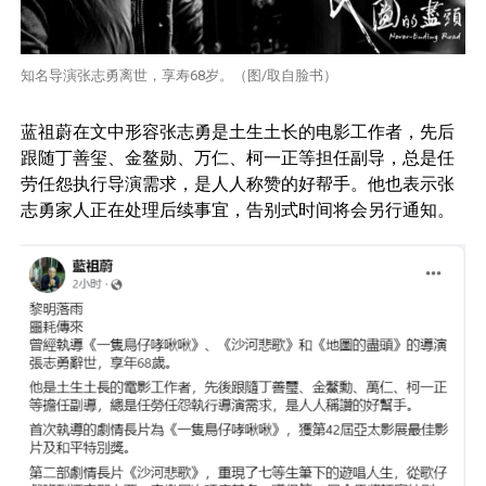
知名导演张志勇离世，享寿68岁。（图/取自脸书）
蓝祖蔚在文中形容张志勇是土生土长的电影工作者，先后
跟随丁善玺、金鳌勋、万仁、柯一正等担任副导，总是任
劳任怨执行导演需求，是人人称赞的好帮手。他也表示张
志勇家人正在处理后续事宜，告别式时间将会另行通知。