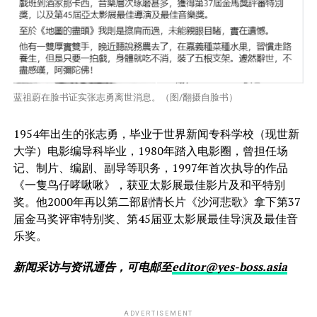
蓝祖蔚在脸书证实张志勇离世消息。（图/翻摄自脸书）
1954年出生的张志勇，毕业于世界新闻专科学校（现世新
大学）电影编导科毕业，1980年踏入电影圈，曾担任场
记、制片、编剧、副导等职务，1997年首次执导的作品
《一隻鸟仔哮啾啾》，获亚太影展最佳影片及和平特别
奖。他2000年再以第二部剧情长片《沙河悲歌》拿下第37
届金马奖评审特别奖、第45届亚太影展最佳导演及最佳音
乐奖。
新闻采访与资讯通告，可电邮至
editor@yes-boss.asia
ADVERTISEMENT