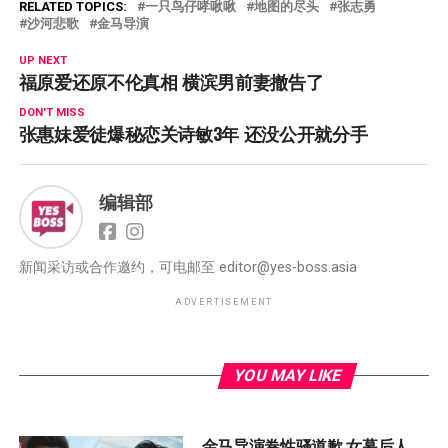
RELATED TOPICS:
一只鸟仔哮啾啾
地图的尽头
张志勇
沙河悲歌
金马导演
UP NEXT
福原爱还原不伦真相 横滨男前妻撤告了
DON'T MISS
张惠妹爱徒爆秘恋关诗敏3年 还没公开就分手
编辑部
新闻采访或合作邀约，可电邮至
editor@yes-boss.asia
ADVERTISEMENT
YOU MAY LIKE
金马导演卷性骚道歉 女幕后人