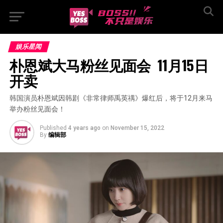
娱乐星闻
朴恩斌大马粉丝见面会  11月15日
开卖
韩国演员朴恩斌因韩剧《非常律师禹英禑》爆红后，将于12月来马
举办粉丝见面会！
Published
4 years ago
on
November 15, 2022
By
编辑部