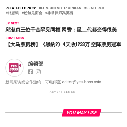
RELATED TOPICS:
EUN-BIN NOTE: BINKAN
FEATURED
朴恩斌
粉丝见面会
非常律师禹英禑
UP NEXT
邱淑贞三位千金罕见同框 网赞：星二代都变得很美
DON'T MISS
【大马票房榜】《黑豹2》4天收1233万 空降票房冠军
编辑部
新闻采访或合作邀约，可电邮至
editor@yes-boss.asia
ADVERTISEMENT
YOU MAY LIKE