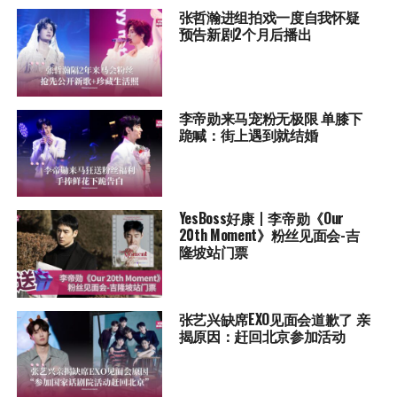
张哲瀚进组拍戏一度自我怀疑
预告新剧2个月后播出
李帝勋来马宠粉无极限 单膝下
跪喊：街上遇到就结婚
YesBoss好康丨李帝勋《Our
20th Moment》粉丝见面会-吉
隆坡站门票
张艺兴缺席EXO见面会道歉了 亲
揭原因：赶回北京参加活动