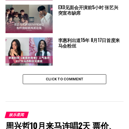
EXO见面会开演前5小时 张艺兴
突宣布缺席
李惠利出道15年 8月17日首度来
马会粉丝
CLICK TO COMMENT
娱乐星闻
周兴哲10月来马连唱2天 票价、