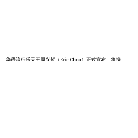
华语流行乐天王周兴哲（Eric Chou）正式宣布，将携
《Odyssey · Stars 旅程 · 星空》重返吉隆坡！演唱会将于
2026年10月24日至25日一连两晚在Unifi Arena盛大举
行，以突破性的360°四面台设计，打造前所未有的沉浸式
音乐体验，势必与歌迷共赴一场璀璨夺目的星空之旅。
继亚洲多个城市巡演佳绩不断，周兴哲将带着全面进化的
《Odyssey · Stars 旅程 · 星空》世界巡演重磅登陆吉隆
坡，开启属于乐迷的星空之旅。这场演出不仅延续周兴哲
细腻的音乐叙事，更结合顶尖舞台科技与视觉艺术，打造
震撼感官的现场体验。