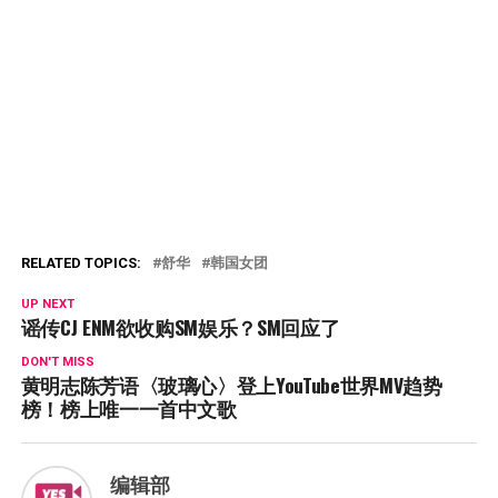
RELATED TOPICS:
舒华
韩国女团
UP NEXT
谣传CJ ENM欲收购SM娱乐？SM回应了
DON'T MISS
黄明志陈芳语〈玻璃心〉登上YouTube世界MV趋势
榜！榜上唯一一首中文歌
编辑部