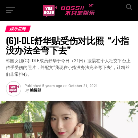
娱乐星闻
(G)I-DLE舒华贴受伤对比照  “小指
没办法全弯下去”
韩国女团(G)I-DLE成员舒华于今日（21日）凌晨在个人社交平台上
传手受伤的照片，并配文“我现在小指没办法完全弯下去”，让粉丝
们非常担心。
Published
5 years ago
on
October 21, 2021
By
编辑部