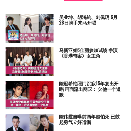
吴业坤、胡鸿钧、刘佩玥 6月
28日携手来马开唱
马新亚姐6佳丽参加试镜 争演
《香港奇案》女主角
陈冠希艳照门沉寂15年复出开
唱 画面流出网叹： 欠他一个道
歉
陈伟霆自曝前两年超怕死 已鼓
起勇气立好遗嘱