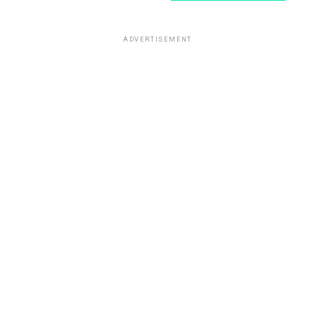
ADVERTISEMENT