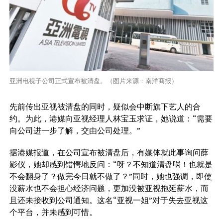
亚洲电视子公司正式宣布被清盘。（图片来源：南洋商报）
先前传出亚视被清盘的同时，疑似会中断旗下艺人的合
约。为此，港媒向亚视经理人林宝玉求证，她说道：“需要
向公司进一步了解，交由公司处理。”
据港媒报道，在公司宣布被清盘后，有媒体就此事询问薛
影仪，她却感到错愕地反问：“呀？不知道清盘㖞！也就是
不会翻身了？做完今日就不做了？”同时，她也强调，即使
没薪水也不会担心经济问题，更加没被亚视拖延薪水，而
且还未接收到公司通知。这名“亚视一姐”对于失去亚视这
个平台，并未感到可惜。