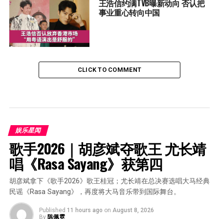
王浩信约满TVB曝新动向 否认把
事业重心转向中国
CLICK TO COMMENT
娱乐星闻
歌手2026｜胡彦斌夺歌王 尤长靖
唱《Rasa Sayang》获第四
胡彦斌拿下《歌手2026》歌王桂冠；尤长靖在总决赛选唱大马经典
民谣《Rasa Sayang》，再度将大马音乐带到国际舞台。
Published
11 hours ago
on
August 8, 2026
By
陈佩霓