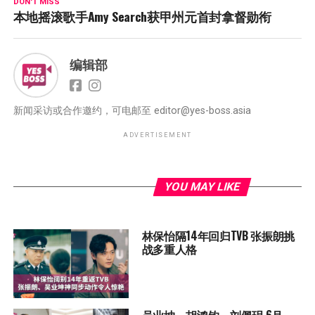
DON'T MISS
本地摇滚歌手Amy Search获甲州元首封拿督勋衔
编辑部
新闻采访或合作邀约，可电邮至
editor@yes-boss.asia
ADVERTISEMENT
YOU MAY LIKE
林保怡隔14年回归TVB 张振朗挑
战多重人格