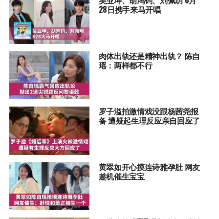
吴业坤、胡鸿钧、刘佩玥 6月
28日携手来马开唱
肉体出轨还是精神出轨？ 陈自
瑶：两样都不行
罗子溢拍激情戏没跟杨茜尧报
备 遭疑起生理反应亲自回应了
黄翠如开心摸连诗雅孕肚 网友
趁机催生宝宝