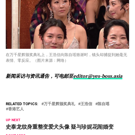
在万千星辉颁奖典礼上，王浩信向陈自瑶致谢时，镜头却捕捉到她毫无
表情、零反应。（图片来源：网络）
新闻采访与资讯通告，可电邮至
editor@yes-boss.asia
RELATED TOPICS:
万千星辉颁奖典礼
王浩信
陈自瑶
香港艺人
UP NEXT
史泰龙纹身重整变爱犬头像 疑与珍妮花闹婚变