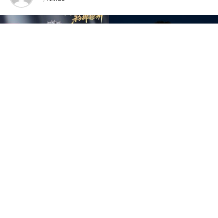
中国音乐竞技节目《歌手2026》于7日迎来备受瞩目的总
决赛“歌王之战”，本场赛制共分为“帮唱排位赛”和“独唱排
位赛”，并综合两轮成绩和月度赛赢得的加权值，选出本季
歌王。最终，胡彦斌以加权后28.88%总得票率，斩获本
季“歌王”桂冠；齐豫以15.98%得票率锁定亚军；万妮达以
15.14%摘得季军，而大马歌手尤长靖则以第四名14.65%得