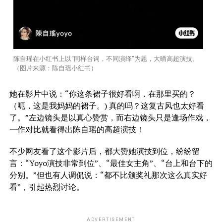
陈自瑶在小红书上以“同样台词，不同演绎”为题，大晒高超演技。
（图片来源：陈自瑶小红书）
她在影片中说：“你这条裙子很好看啊，在那里买的？
（呃，这是我妈妈的裙子。) 真的吗？这复古风也太好看
了。”左边镜头是以真心赞赏，而右边镜头只是逢场作戏，
一作对比就看得出陈自瑶的高超演技！
不少网友看了这个影片后，都大赞她演技到位，纷纷留
言：“Yoyo演技非常到位”、“最佳女主角”、“台上和台下的
分别。”但也有人调侃说：“都不比颁奖礼那次这么真实好
看”，引起热烈讨论。
ADVERTISEMENT