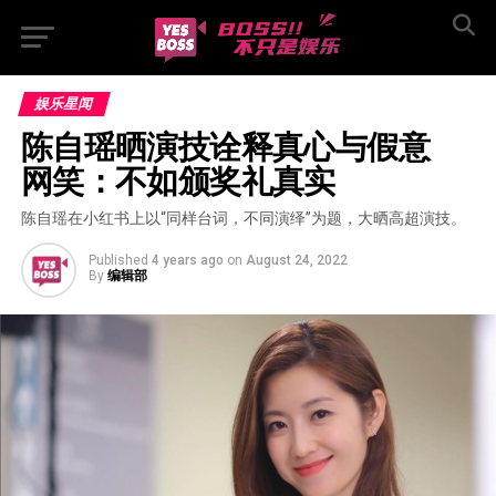
娱乐星闻
陈自瑶晒演技诠释真心与假意  
网笑：不如颁奖礼真实
陈自瑶在小红书上以“同样台词，不同演绎”为题，大晒高超演技。
Published
4 years ago
on
August 24, 2022
By
编辑部