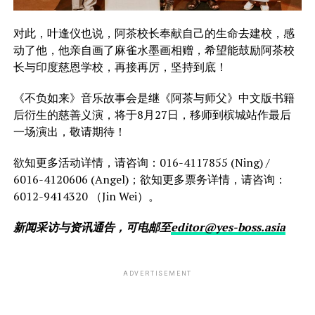
对此，叶逢仪也说，阿茶校长奉献自己的生命去建校，感
动了他，他亲自画了麻雀水墨画相赠，希望能鼓励阿茶校
长与印度慈恩学校，再接再厉，坚持到底！
《不负如来》音乐故事会是继《阿茶与师父》中文版书籍
后衍生的慈善义演，将于8月27日，移师到槟城站作最后
一场演出，敬请期待！
欲知更多活动详情，请咨询：016-4117855 (Ning) /
6016-4120606 (Angel)；欲知更多
票务详情，请咨询：
6012-9414320 （Jin Wei）。
新闻采访与资讯通告，可电邮至
editor@yes-boss.asia
ADVERTISEMENT