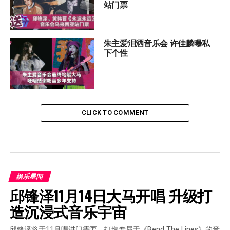
站门票
朱主爱泪洒音乐会 许佳麟曝私
下个性
CLICK TO COMMENT
娱乐星闻
邱锋泽11月14日大马开唱 升级打
造沉浸式音乐宇宙
邱锋泽将于11月唱进门需要，打造专属于《Bend The Lines》的音