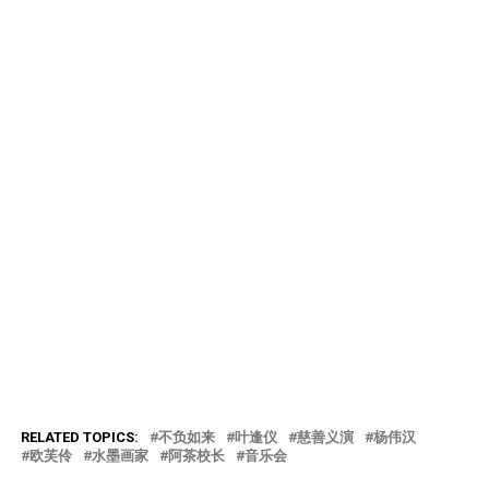
RELATED TOPICS:
不负如来
叶逢仪
慈善义演
杨伟汉
欧芙伶
水墨画家
阿茶校长
音乐会