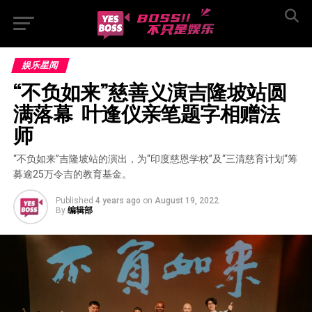
娱乐星闻
“不负如来”慈善义演吉隆坡站圆
满落幕  叶逢仪亲笔题字相赠法
师
“不负如来”吉隆坡站的演出，为“印度慈恩学校”及“三清慈育计划“筹
募逾25万令吉的教育基金。
Published
4 years ago
on
August 19, 2022
By
编辑部