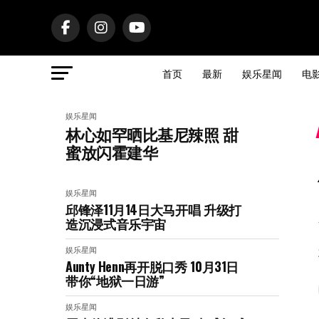
首页
最新
娱乐星闻
电
娱乐星闻
林心如罕晒比基尼辣照 甜
蜜放闪霍建华
娱乐星闻
邱锋泽11月14日大马开唱 升级打
造沉浸式音乐宇宙
娱乐星闻
Aunty Henn再开脱口秀 10月31日
带你“地狱一日游”
娱乐星闻