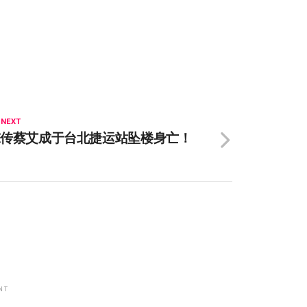
 NEXT
惊传蔡艾成于台北捷运站坠楼身亡！
NT