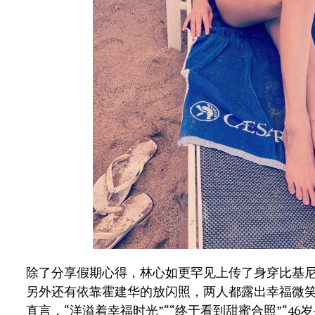
除了分享假期心得，林心如更罕见上传了身穿比基
另外还有依靠霍建华的放闪照，两人都露出幸福微
直言，“洋溢着幸福时光”““终于看到甜蜜合照”“46