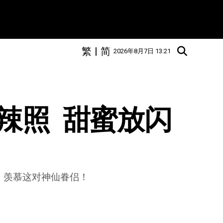
繁
|
简
2026年8月7日 13:21
照  甜蜜放闪
，羡慕这对神仙眷侣！