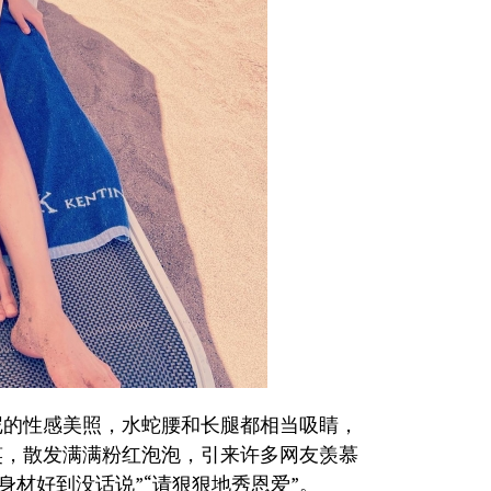
尼的性感美照，水蛇腰和长腿都相当吸睛，
笑，散发满满粉红泡泡，引来许多网友羡慕
岁身材好到没话说”“请狠狠地秀恩爱”。