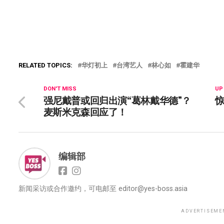
RELATED TOPICS:
华灯初上
台湾艺人
林心如
霍建华
DON'T MISS
UP
强尼戴普或回归出演“葛林戴华德”？
麦斯米克森回应了！
编辑部
新闻采访或合作邀约，可电邮至
editor@yes-boss.asia
ADVERTISEME