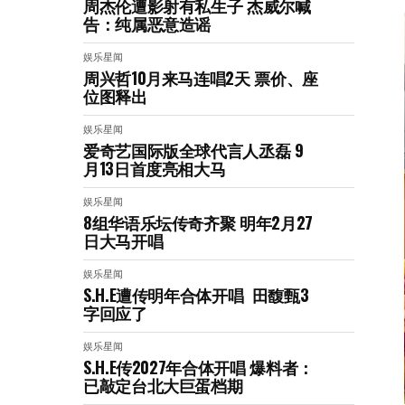
周杰伦遭影射有私生子 杰威尔喊
告：纯属恶意造谣
娱乐星闻
周兴哲10月来马连唱2天 票价、座
位图释出
娱乐星闻
爱奇艺国际版全球代言人丞磊 9
月13日首度亮相大马
娱乐星闻
8组华语乐坛传奇⻬聚 明年2月27
日大马开唱
娱乐星闻
S.H.E遭传明年合体开唱 田馥甄3
字回应了
娱乐星闻
S.H.E传2027年合体开唱 爆料者：
已敲定台北大巨蛋档期