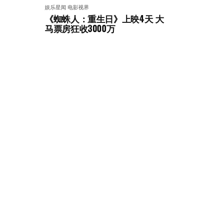
娱乐星闻
电影视界
《蜘蛛人：重生日》上映4天 大
马票房狂收3000万