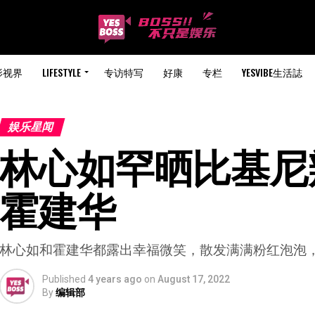
影视界
LIFESTYLE
专访特写
好康
专栏
YESVIBE生活誌
娱乐星闻
林心如罕晒比基尼辣
霍建华
林心如和霍建华都露出幸福微笑，散发满满粉红泡泡
Published
4 years ago
on
August 17, 2022
By
编辑部