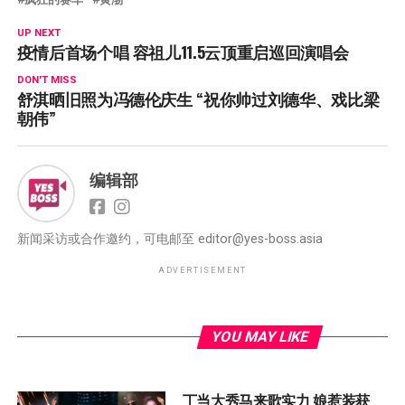
UP NEXT
疫情后首场个唱 容祖儿11.5云顶重启巡回演唱会
DON'T MISS
舒淇晒旧照为冯德伦庆生 “祝你帅过刘德华、戏比梁
朝伟”
编辑部
新闻采访或合作邀约，可电邮至
editor@yes-boss.asia
ADVERTISEMENT
YOU MAY LIKE
丁当大秀马来歌实力 娘惹装获