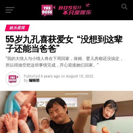
娱乐星闻
55岁九孔喜获爱女  “没想到这辈
子还能当爸爸”
“我的大情人与小情人将在下周回家，保姆、婴儿房都还没搞定，
所以得抽空把这些事情完成，开心迎接她们回家。”
Published
4 years ago
on
August 10, 2022
By
编辑部