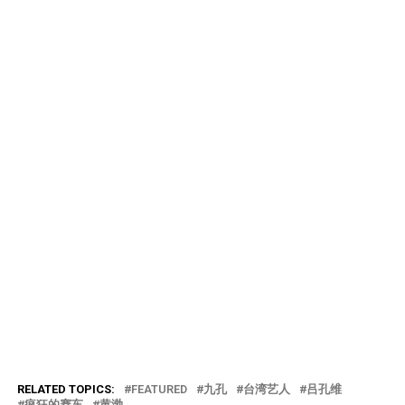
RELATED TOPICS:
FEATURED
九孔
台湾艺人
吕孔维
疯狂的赛车
黄渤