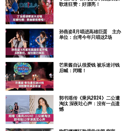
歌迷狂赞：好漂亮！
孙燕姿8月唱进高雄巨蛋 主办
单位：台湾今年只唱这2场
芒果酱自认很爱钱 被乐迷讨钱
后喊：闭嘴！
郭书瑶传《乘风2024》二公遭
淘汰 深夜吐心声：没有一点遗
憾
欧阳娜娜打脸退学传闻 突宣