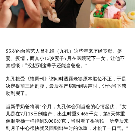
55岁的台湾艺人吕孔维（九孔）这些年来历经丧母、娶
妻、疫情，而其小15岁妻子7月在医院诞下一女，让他不
禁感慨：“没想到这辈子还能当爸爸。”
九孔接受《镜周刊》访问时透露老婆原本胎位不正，于是
决定提前三周剖腹，最后在产房听到哭声时，让他当下感
动到哭了。
当新手奶爸将满1个月，九孔体会到当爸的心情起伏，“女
儿是在7月13日剖腹产，出生时重3.465千克，第5天体重
像溜滑梯一样掉到3.060公克，当时看了很害怕，所幸后来
到月子中心很快就又回到出生时的体重，才松了一口气。”