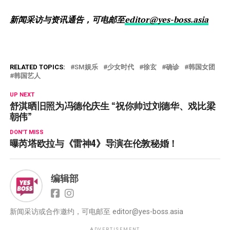
新闻采访与资讯通告，可电邮至
editor@yes-boss.asia
RELATED TOPICS:
SM娱乐
少女时代
徐玄
确诊
韩国女团
韩国艺人
UP NEXT
舒淇晒旧照为冯德伦庆生 “祝你帅过刘德华、戏比梁
朝伟”
DON'T MISS
曝芮塔欧拉与《雷神4》导演在伦敦秘婚！
编辑部
新闻采访或合作邀约，可电邮至
editor@yes-boss.asia
ADVERTISEMENT