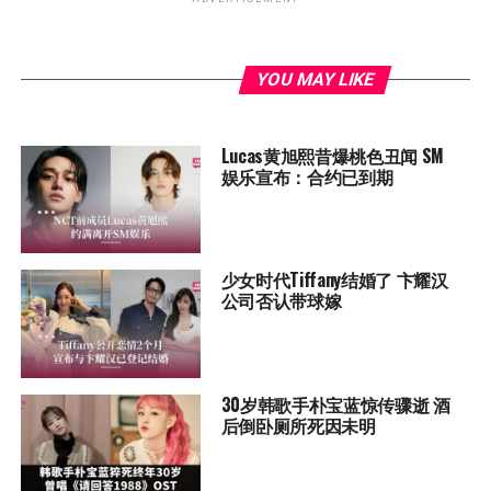
YOU MAY LIKE
Lucas黄旭熙昔爆桃色丑闻 SM
娱乐宣布：合约已到期
少女时代Tiffany结婚了 卞耀汉
公司否认带球嫁
30岁韩歌手朴宝蓝惊传骤逝 酒
后倒卧厕所死因未明