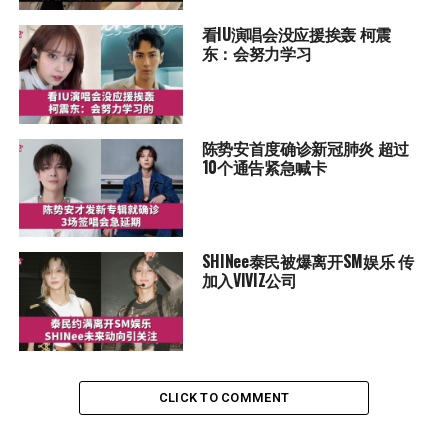
看IU演唱会没应援挨轰 柯震
东：会努力学习
陈势安首度确诊新冠肺炎 超过
10个通告紧急喊卡
SHINee泰民被爆离开SM娱乐 传
加入VIVIZ公司
CLICK TO COMMENT