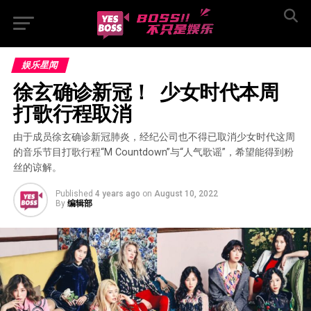
娱乐星闻
徐玄确诊新冠！  少女时代本周
打歌行程取消
由于成员徐玄确诊新冠肺炎，经纪公司也不得已取消少女时代这周
的音乐节目打歌行程“M Countdown”与“人气歌谣”，希望能得到粉
丝的谅解。
Published
4 years ago
on
August 10, 2022
By
编辑部