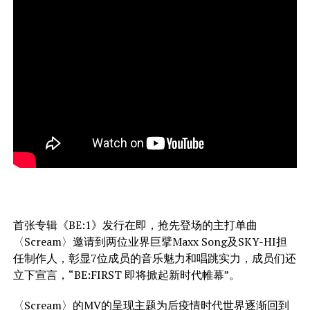
首张专辑《BE:1》发行在即，抢先登场的主打单曲
〈Scream〉邀请到两位业界巨擘Maxx Song及SKY-HI担
任制作人，彰显7位成员的音乐魅力和唱跳实力，成员们还
立下宣言，“BE:FIRST 即将掀起新时代帷幕”。
〈Scream〉的MV的呈现主题为后疫情时代世界逐渐回到