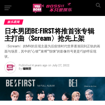
娱乐星闻
日本男团BE:FIRST将推首张专辑  
主打曲〈Scream〉抢先上架
〈Scream〉的MV的呈现主题为后疫情时代世界逐渐回到正轨的画
面与场景，其中的“心墙”“束缚”“惊悚”的影像符号更是巧妙呼应现
状。
Published
4 years ago
on
July 27, 2022
By
编辑部