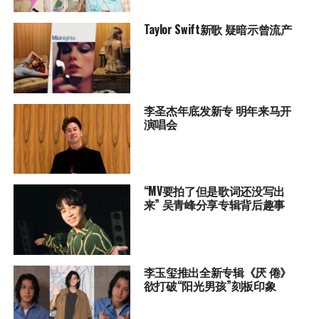
Taylor Swift新歌 疑暗示曾流产
李圣杰年底发新专 明年来马开
演唱会
“MV要拍了但是歌词还没写出
来” 吴青峰分享专辑背后趣事
李玉玺推出全新专辑《厌 倦》
欲打破“阳光男孩”刻板印象