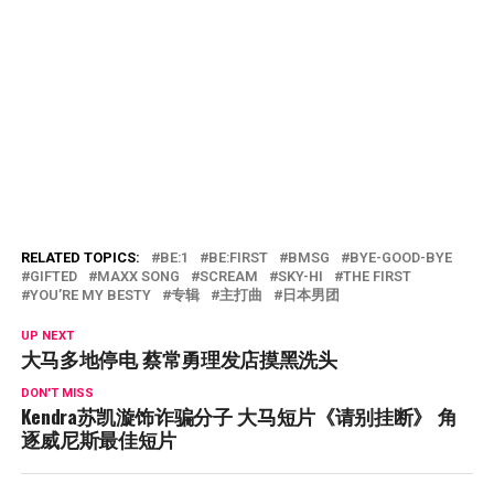
RELATED TOPICS:
BE:1
BE:FIRST
BMSG
BYE-GOOD-BYE
GIFTED
MAXX SONG
SCREAM
SKY-HI
THE FIRST
YOU’RE MY BESTY
专辑
主打曲
日本男团
UP NEXT
大马多地停电 蔡常勇理发店摸黑洗头
DON'T MISS
Kendra苏凯漩饰诈骗分子 大马短片《请别挂断》 角
逐威尼斯最佳短片