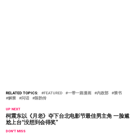
RELATED TOPICS:
FEATURED
一带一路漫画
内政部
禁书
解禁
问话
陈韵传
UP NEXT
柯震东以《月老》夺下台北电影节最佳男主角 一脸尴
尬上台“没想到会得奖”
DON'T MISS