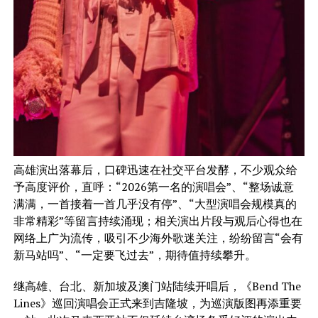
高雄演出落幕后，口碑迅速在社交平台发酵，不少观众给
予高度评价，直呼：“2026第一名的演唱会”、“整场诚意
满满，一首接着一首几乎没有停”、“大型演唱会规模真的
非常精彩”等留言持续涌现；相关演出片段与观后心得也在
网络上广为流传，吸引不少海外歌迷关注，纷纷留言“会有
新马站吗”、“一定要飞过去”，期待值持续攀升。
继高雄、台北、新加坡及澳门站陆续开唱后，《Bend The
Lines》巡回演唱会正式来到吉隆坡，为巡演版图再添重要