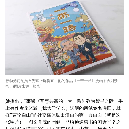
行动党前党员丘光耀上诉得直，他的作品《一带一路》漫画不再列禁
书。(图片来源：脸书)
她指出，“事缘《互惠共赢的一带一路》列为禁书之际，手
上有作者丘光耀（我大学学长）送我的亲笔签名漫画，就
在“言论自由”的社交媒体贴出漫画的第一页画面（就是这
张照片），图文并茂的写到：马哈迪送禁书给习近平？之
后还很“不懂事”的写到：我有10本，中英巫，谁要？”