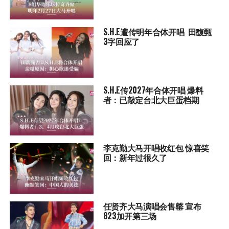
S.H.E遭传明年合体开唱 田馥甄
3字回应了
S.H.E传2027年合体开唱 爆料
者：已敲定台北大巨蛋档期
李克勤大马开唱收红包 惊喜笑
回：新年过很久了
任贤齐大马演唱会售罄 宣布
823加开第三场