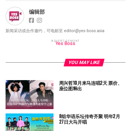
编辑部
新闻采访或合作邀约，可电邮至 editor@yes-boss.asia
ADVERTISEMENT
Yes Boss
YOU MAY LIKE
周兴哲10月来马连唱2天 票价、
座位图释出
8组华语乐坛传奇⻬聚 明年2月
27日大马开唱