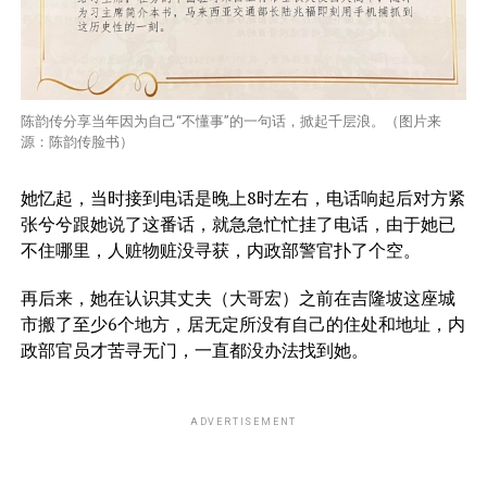
陈韵传分享当年因为自己“不懂事”的一句话，掀起千层浪。（图片来
源：陈韵传脸书）
她忆起，当时接到电话是晚上8时左右，电话响起后对方紧
张兮兮跟她说了这番话，就急急忙忙挂了电话，由于她已
不住哪里，人赃物赃没寻获，内政部警官扑了个空。
再后来，她在认识其丈夫（大哥宏）之前在吉隆坡这座城
市搬了至少6个地方，居无定所没有自己的住处和地址，内
政部官员才苦寻无门，一直都没办法找到她。
ADVERTISEMENT