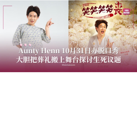
大马内容创作者Henn（国贤）将于2026年10月31日携人
气角色“Aunty Henn”登上Zepp Kuala Lumpur，带来全新
主题脱口秀《笑笑笑笑丧》。继2025年首场脱口秀专场
《离婚！关你屁事》新马售馨与近期《盲盒开麦》获得热
烈回响后，Henn再次挑战全新创作，以“笑丧”为核心概
念，大胆把葬礼搬上舞台，突破大众对白事的传统印象。