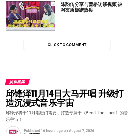
陈韵传分享与曹格访谈视频 被
网友质疑蹭热度
CLICK TO COMMENT
娱乐星闻
邱锋泽11月14日大马开唱 升级打
造沉浸式音乐宇宙
邱锋泽将于11月唱进门需要，打造专属于《Bend The Lines》的音
乐宇宙！
Published
16 hours ago
on
August 7, 2026