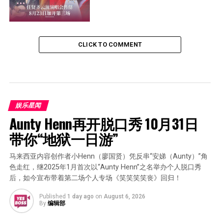
CLICK TO COMMENT
娱乐星闻
Aunty Henn再开脱口秀 10月31日
带你“地狱一日游”
马来西亚内容创作者小Henn（廖国贤）凭反串“安娣（Aunty）”角
色走红，继2025年1月首次以“Aunty Henn”之名举办个人脱口秀
后，如今宣布带着第二场个人专场《笑笑笑笑丧》回归！
Published
1 day ago
on
August 6, 2026
By
编辑部