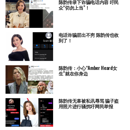
陈韵传录下诈骗电话内容 吁民
众“切勿上当”！
电话诈骗层出不穷 陈韵传也收
到了！
陈韵传：小心“Amber Heard女
生”就在你身边
陈韵传无辜被私讯辱骂 骗子盗
用照片进行骚扰吁网民举报