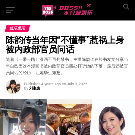
娱乐星闻
陈韵传当年因“不懂事”惹祸上身  
被内政部官员问话
随着《一带一路》漫画不再列禁书，主播陈韵传在脸书发文分享当
年自己因这本漫画书被内政部官员四处打听她的下落，最后还被官
员问话的经历，让她毕生难忘。
Published
4 years ago
on
July 9, 2022
By
刘淑惠