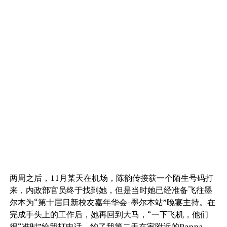
两周之后，11月某天在机场，陈韵传接获一个陌生号码打
来，内政部官员终于找到她，但是当时她已经准备飞往墨
尔本为“第十届日新校友嘉年华会-墨尔本站”晚宴主持。在
完成手头上的工作后，她再回到大马，“一下飞机，他们
很“准时”给我打电话，约了我第二天在家附近的Pappa