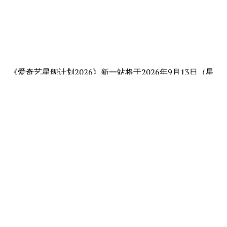
《爱奇艺星舰计划2026》新一站将于2026年9月13日（星
期日）在吉隆坡Sunway Velocity Mall举行，并特邀爱奇
艺国际版全球代言人丞磊亮相。
作为近年来迅速崛起的华语剧实力派男演员之一，丞磊首
次受到爱奇艺邀请来到马来西亚，让本地观众有机会近距
离见到这位凭多部热门华语剧集圈粉无数的演员本人。