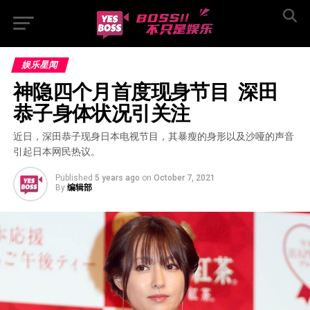
娱乐星闻
神隐四个月首度现身节目  深田
恭子身体状况引关注
近日，深田恭子现身日本电视节目，其暴瘦的身形以及沙哑的声音
引起日本网民热议。
Published
5 years ago
on
October 7, 2021
By
编辑部