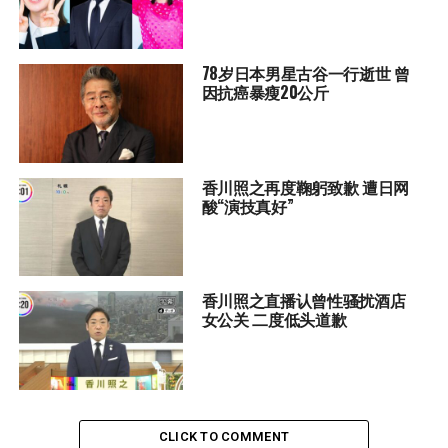
78岁日本男星古谷一行逝世 曾
因抗癌暴瘦20公斤
香川照之再度鞠躬致歉 遭日网
酸“演技真好”
香川照之直播认曾性骚扰酒店
女公关 二度低头道歉
CLICK TO COMMENT