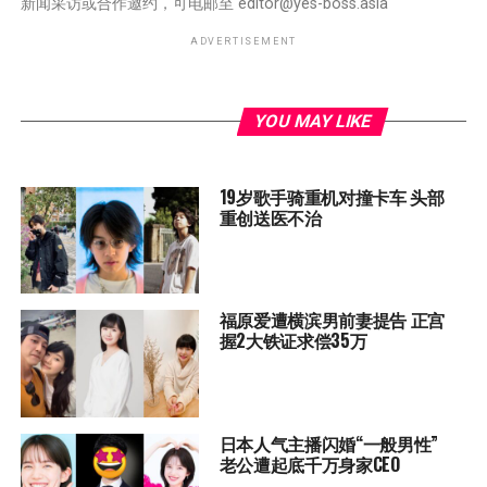
新闻采访或合作邀约，可电邮至
editor@yes-boss.asia
ADVERTISEMENT
YOU MAY LIKE
19岁歌手骑重机对撞卡车 头部
重创送医不治
福原爱遭横滨男前妻提告 正宫
握2大铁证求偿35万
日本人气主播闪婚“一般男性”
老公遭起底千万身家CEO