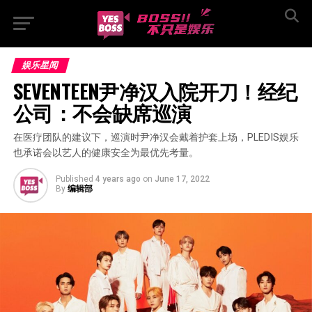
娱乐星闻
SEVENTEEN尹净汉入院开刀！经纪
公司：不会缺席巡演
在医疗团队的建议下，巡演时尹净汉会戴着护套上场，PLEDIS娱乐
也承诺会以艺人的健康安全为最优先考量。
Published
4 years ago
on
June 17, 2022
By
编辑部