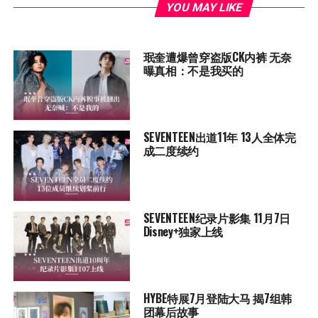
YOU MAY LIKE
珉奎遭爆曾穿盗版CK内裤 无奈
曝真相：不是我买的
SEVENTEEN出道11年 13人全体完
成二度续约
SEVENTEEN纪录片影集 11月7日
Disney+独家上线
HYBE特展7月登陆大马 揭7组韩
团幕后故事