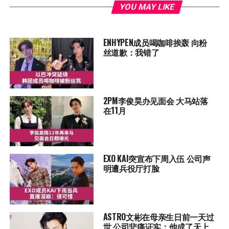
YOU MAY LIKE
ENHYPEN成员喝咖啡挨轰 向粉
丝道歉：我错了
2PM李俊昊办见面会 大马站落
在11月
EXO KAI突宣布下周入伍 公司声
明遭兵役厅打脸
ASTRO文彬在母亲生日前一天过
世 公司悲痛证实：他成了天上