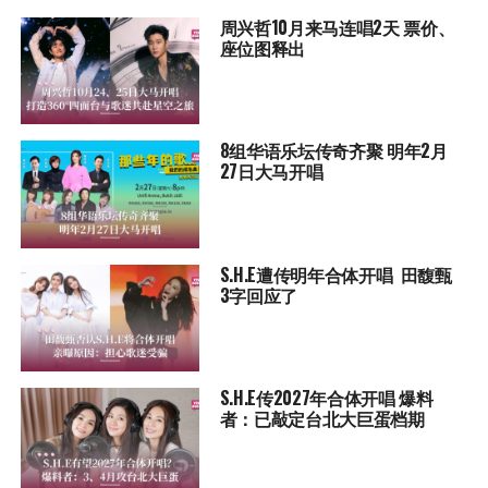
周兴哲10月来马连唱2天 票价、
座位图释出
8组华语乐坛传奇⻬聚 明年2月
27日大马开唱
S.H.E遭传明年合体开唱 田馥甄
3字回应了
S.H.E传2027年合体开唱 爆料
者：已敲定台北大巨蛋档期