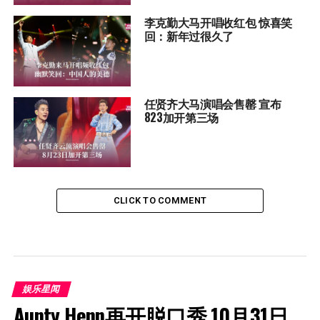
李克勤大马开唱收红包 惊喜笑
回：新年过很久了
任贤齐大马演唱会售罄 宣布
823加开第三场
CLICK TO COMMENT
娱乐星闻
Aunty Henn再开脱口秀 10月31日