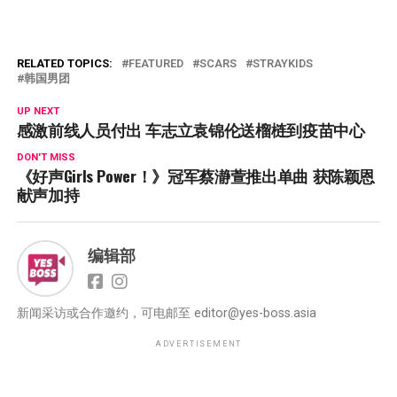
RELATED TOPICS:
FEATURED
SCARS
STRAYKIDS
韩国男团
UP NEXT
感激前线人员付出 车志立袁锦伦送榴梿到疫苗中心
DON'T MISS
《好声Girls Power！》冠军蔡瀞萱推出单曲 获陈颖恩
献声加持
编辑部
新闻采访或合作邀约，可电邮至
editor@yes-boss.asia
ADVERTISEMENT