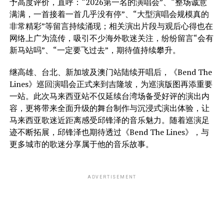
予高度评价，直呼：“2026第一名的演唱会”、“整场诚意
满满，一首接着一首几乎没有停”、“大型演唱会规模真的
非常精彩”等留言持续涌现；相关演出片段与观后心得也在
网络上广为流传，吸引不少海外歌迷关注，纷纷留言“会有
新马站吗”、“一定要飞过去”，期待值持续攀升。
继高雄、台北、新加坡及澳门站陆续开唱后，《Bend The
Lines》巡回演唱会正式来到吉隆坡，为巡演版图再添重要
一站。此次马来西亚站不仅延续台湾场备受好评的演出内
容，更将带来全面升级的舞台制作与沉浸式演出体验，让
马来西亚歌迷近距离感受邱锋泽的音乐魅力。随着巡演足
迹不断拓展，邱锋泽也期待透过《Bend The Lines》，与
更多城市的歌迷分享属于他的音乐故事。
ADVERTISEMENT