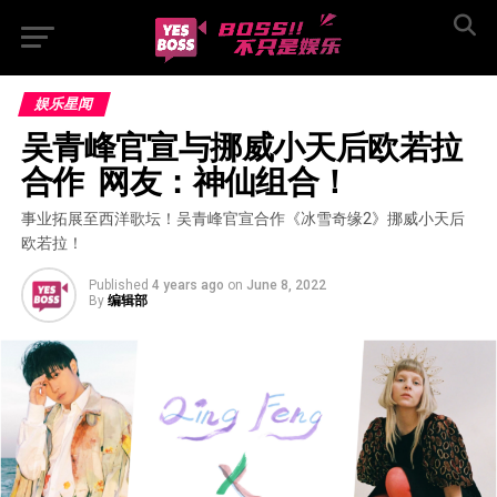
娱乐星闻
吴青峰官宣与挪威小天后欧若拉
合作  网友：神仙组合！
事业拓展至西洋歌坛！吴青峰官宣合作《冰雪奇缘2》挪威小天后
欧若拉！
Published
4 years ago
on
June 8, 2022
By
编辑部