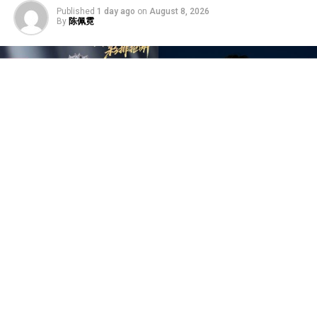
Published
1 day ago
on
August 8, 2026
By
陈佩霓
中国音乐竞技节目《歌手2026》于7日迎来备受瞩目的总
决赛“歌王之战”，本场赛制共分为“帮唱排位赛”和“独唱排
位赛”，并综合两轮成绩和月度赛赢得的加权值，选出本季
歌王。最终，胡彦斌以加权后28.88%总得票率，斩获本
季“歌王”桂冠；齐豫以15.98%得票率锁定亚军；万妮达以