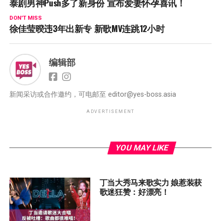
泰剧男神Push多了新身份 宣布爱妻怀孕喜讯！
DON'T MISS
徐佳莹暌违3年出新专 新歌MV连跳12小时
编辑部
新闻采访或合作邀约，可电邮至
editor@yes-boss.asia
ADVERTISEMENT
YOU MAY LIKE
丁当大秀马来歌实力 娘惹装获
歌迷狂赞：好漂亮！