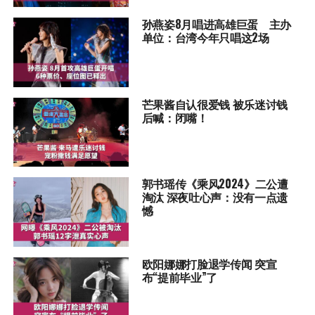
孙燕姿8月唱进高雄巨蛋 主办
单位：台湾今年只唱这2场
芒果酱自认很爱钱 被乐迷讨钱
后喊：闭嘴！
郭书瑶传《乘风2024》二公遭
淘汰 深夜吐心声：没有一点遗
憾
欧阳娜娜打脸退学传闻 突宣
布“提前毕业”了