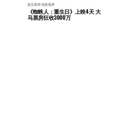
娱乐星闻
电影视界
《蜘蛛人：重生日》上映4天 大
马票房狂收3000万