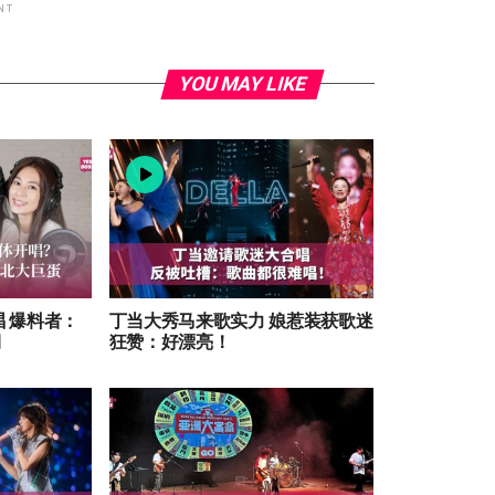
NT
YOU MAY LIKE
开唱 爆料者：
丁当大秀马来歌实力 娘惹装获歌迷
期
狂赞：好漂亮！