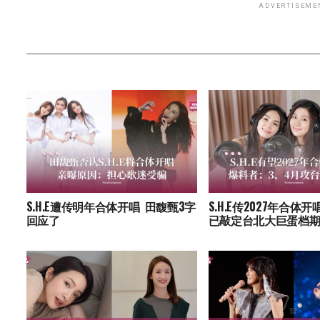
ADVERTISEME
S.H.E遭传明年合体开唱 田馥甄3字
S.H.E传2027年合体
回应了
已敲定台北大巨蛋档