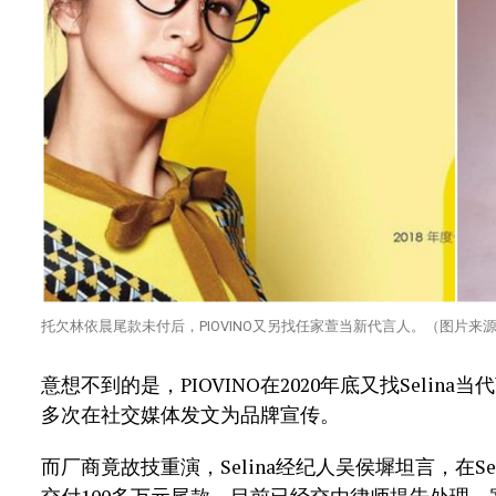
托欠林依晨尾款未付后，PIOVINO又另找任家萱当新代言人。（图片来
意想不到的是，PIOVINO在2020年底又找Selina
多次在社交媒体发文为品牌宣传。
而厂商竟故技重演，Selina经纪人吴侯墀坦言，在Seli