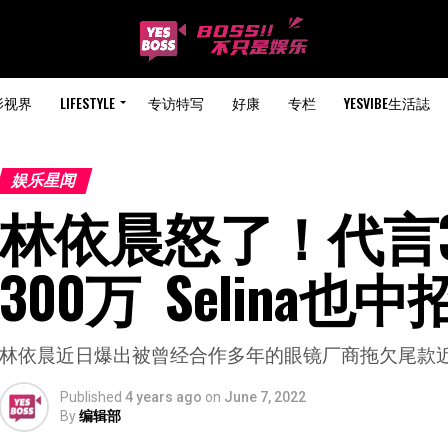
影视界
LIFESTYLE
专访特写
好康
专栏
YESVIBE生活誌
娱乐星闻
林依晨怒了！代言
300万  Selina也中
林依晨近日爆出被曾经合作多年的眼镜厂商拖欠尾款近
Published
4 years ago
on
June 7, 2022
By
编辑部