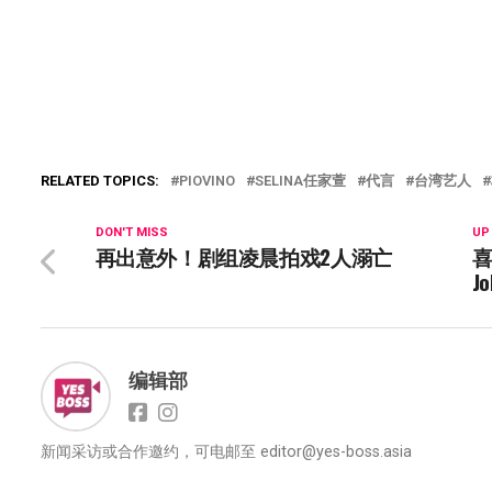
RELATED TOPICS:
PIOVINO
SELINA任家萱
代言
台湾艺人
DON'T MISS
UP
再出意外！剧组凌晨拍戏2人溺亡
喜
J
编辑部
新闻采访或合作邀约，可电邮至
editor@yes-boss.asia