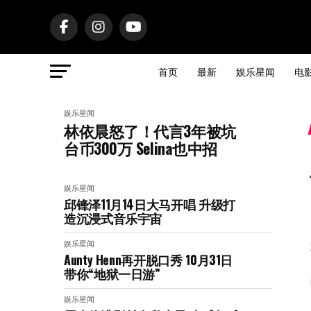
首页
最新
娱乐星闻
电
娱乐星闻
林依晨怒了！代言3年被坑
台币300万 Selina也中招
娱乐星闻
邱锋泽11月14日大马开唱 升级打
造沉浸式音乐宇宙
娱乐星闻
Aunty Henn再开脱口秀 10月31日
带你“地狱一日游”
娱乐星闻