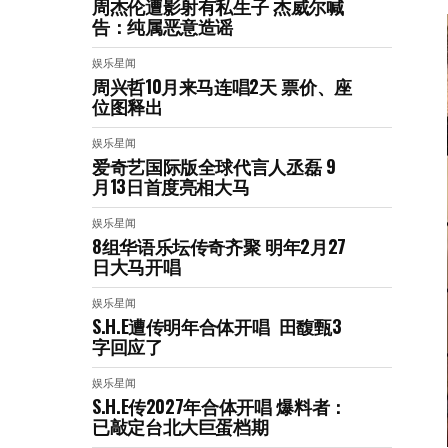
周杰伦遭影射有私生子 杰威尔喊
告：纯属恶意造谣
娱乐星闻
周兴哲10月来马连唱2天 票价、座
位图释出
娱乐星闻
爱奇艺国际版全球代言人丞磊 9
月13日首度亮相大马
娱乐星闻
8组华语乐坛传奇⻬聚 明年2月27
日大马开唱
娱乐星闻
S.H.E遭传明年合体开唱 田馥甄3
字回应了
娱乐星闻
S.H.E传2027年合体开唱 爆料者：
已敲定台北大巨蛋档期