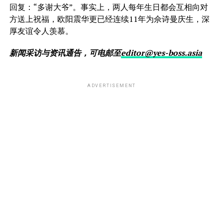
回复：“多谢大爷”。事实上，两人每年生日都会互相向对
方送上祝福，欧阳震华更已经连续11年为佘诗曼庆生，深
厚友谊令人羡慕。
新闻采访与资讯通告，可电邮至
editor@yes-boss.asia
ADVERTISEMENT