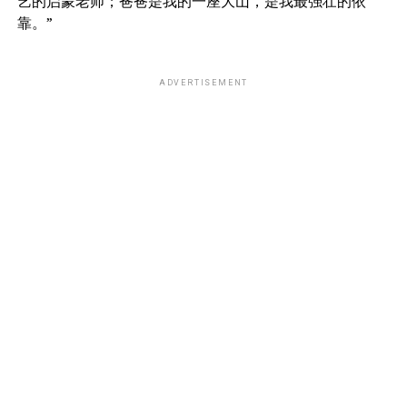
艺的启蒙老师；爸爸是我的一座大山，是我最强壮的依
靠。”
ADVERTISEMENT