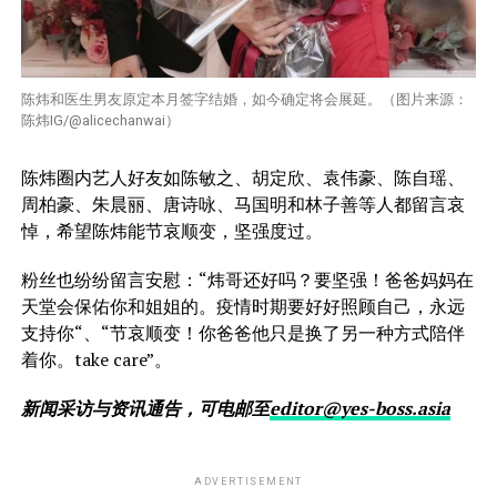
陈炜和医生男友原定本月签字结婚，如今确定将会展延。（图片来源：
陈炜IG/@alicechanwai）
陈炜圈内艺人好友如陈敏之、胡定欣、袁伟豪、陈自瑶、
周柏豪、朱晨丽、唐诗咏、马国明和林子善等人都留言哀
悼，希望陈炜能节哀顺变，坚强度过。
粉丝也纷纷留言安慰：“炜哥还好吗？要坚强！爸爸妈妈在
天堂会保佑你和姐姐的。疫情时期要好好照顾自己，永远
支持你“、“节哀顺变！你爸爸他只是换了另一种方式陪伴
着你。take care”。
新闻采访与资讯通告，可电邮至
editor@yes-boss.asia
ADVERTISEMENT