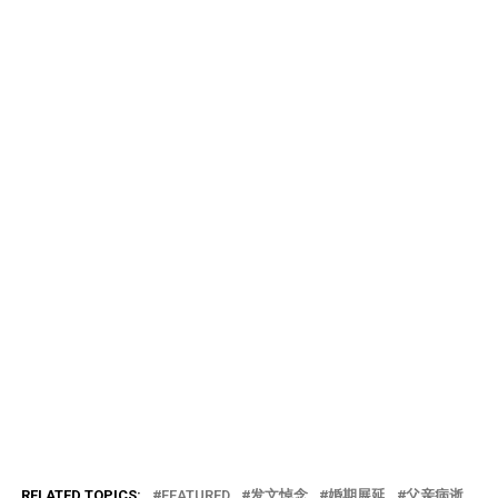
RELATED TOPICS:
FEATURED
发文悼念
婚期展延
父亲病逝