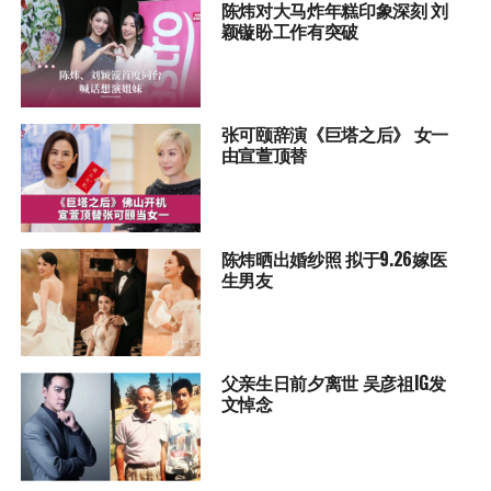
陈炜对大马炸年糕印象深刻 刘
颖镟盼工作有突破
张可颐辞演《巨塔之后》 女一
由宣萱顶替
陈炜晒出婚纱照 拟于9.26嫁医
生男友
父亲生日前夕离世 吴彦祖IG发
文悼念