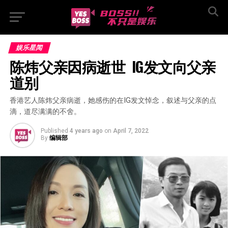
娱乐星闻
陈炜父亲因病逝世  IG发文向父亲
道别
香港艺人陈炜父亲病逝，她感伤的在IG发文悼念，叙述与父亲的点
滴，道尽满满的不舍。
Published
4 years ago
on
April 7, 2022
By
编辑部