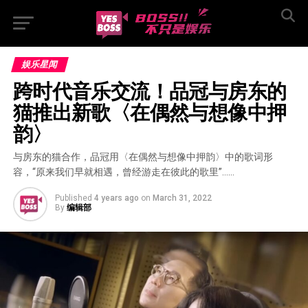
娱乐星闻
跨时代音乐交流！品冠与房东的
猫推出新歌〈在偶然与想像中押
韵〉
与房东的猫合作，品冠用〈在偶然与想像中押韵〉中的歌词形
容，“原来我们早就相遇，曾经游走在彼此的歌里”……
Published
4 years ago
on
March 31, 2022
By
编辑部