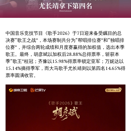
中国音乐竞技节目《歌手2026》于7日迎来备受瞩目的总
决赛“歌王之战”，本场赛制共分为“帮唱排位赛”和“独唱排
位赛”，并综合两轮成绩和月度赛赢得的加权值，选出本季
歌王。最终，胡彦斌以加权后28.88%总得票率，斩获本
季“歌王”桂冠；齐豫以15.98%得票率锁定亚军；万妮达以
15.14%摘得季军，而大马歌手尤长靖则以第四名14.65%得
票率圆满收官。