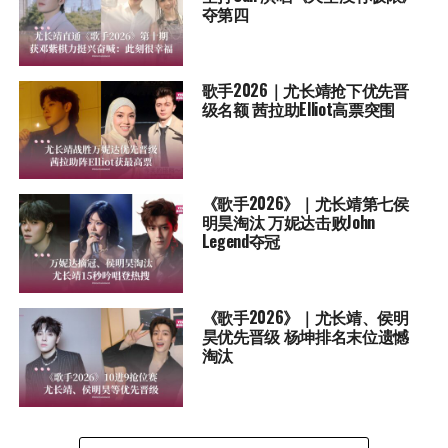
夺第四
歌手2026｜尤长靖抢下优先晋
级名额 茜拉助Elliot高票突围
《歌手2026》｜尤长靖第七侯
明昊淘汰 万妮达击败John
Legend夺冠
《歌手2026》｜尤长靖、侯明
昊优先晋级 杨坤排名末位遗憾
淘汰