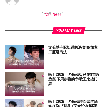
ADVERTISEMENT
Yes Boss
YOU MAY LIKE
尤长靖夺冠挺进总决赛 魏如萱
二度遭淘汰
歌手2026｜尤长靖暂列第8首度
垫底 下周拼翻身争歌王之战门
票
歌手2026｜尤长靖获邓紫棋隔
空打Call 演唱《天空没有极限》