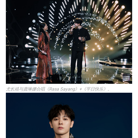
尤长靖与龚琳娜合唱《Rasa Sayang》+《平日快乐》。