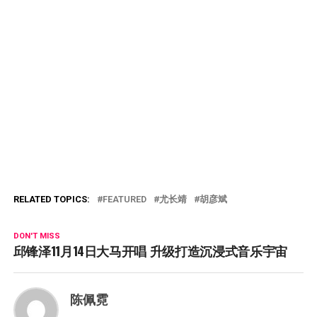
RELATED TOPICS:
FEATURED
尤长靖
胡彦斌
DON'T MISS
邱锋泽11月14日大马开唱 升级打造沉浸式音乐宇宙
陈佩霓