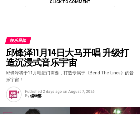
CLICK TO COMMENT
娱乐星闻
邱锋泽11月14日大马开唱 升级打
造沉浸式音乐宇宙
邱锋泽将于11月唱进门需要，打造专属于《Bend The Lines》的音
乐宇宙！
Published
2 days ago
on
August 7, 2026
By
编辑部