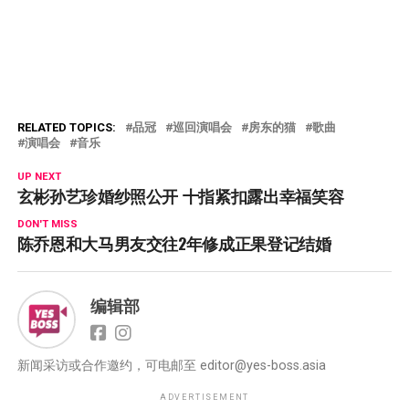
RELATED TOPICS:
品冠
巡回演唱会
房东的猫
歌曲
演唱会
音乐
UP NEXT
玄彬孙艺珍婚纱照公开 十指紧扣露出幸福笑容
DON'T MISS
陈乔恩和大马男友交往2年修成正果登记结婚
编辑部
新闻采访或合作邀约，可电邮至
editor@yes-boss.asia
ADVERTISEMENT