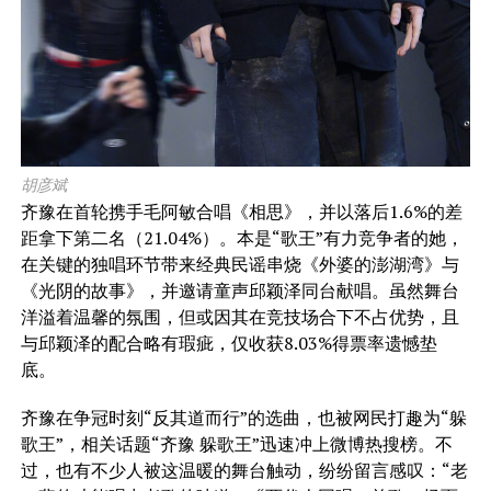
胡彦斌
齐豫在首轮携手毛阿敏合唱《相思》，并以落后1.6%的差
距拿下第二名（21.04%）。本是“歌王”有力竞争者的她，
在关键的独唱环节带来经典民谣串烧《外婆的澎湖湾》与
《光阴的故事》，并邀请童声邱颖泽同台献唱。虽然舞台
洋溢着温馨的氛围，但或因其在竞技场合下不占优势，且
与邱颖泽的配合略有瑕疵，仅收获8.03%得票率遗憾垫
底。
齐豫在争冠时刻“反其道而行”的选曲，也被网民打趣为“躲
歌王”，相关话题“齐豫 躲歌王”迅速冲上微博热搜榜。不
过，也有不少人被这温暖的舞台触动，纷纷留言感叹：“老