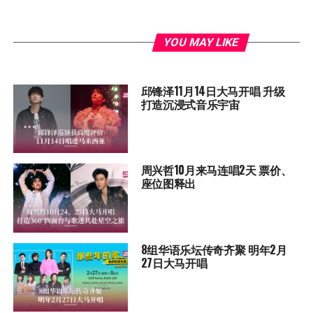
YOU MAY LIKE
邱锋泽11月14日大马开唱 升级
打造沉浸式音乐宇宙
周兴哲10月来马连唱2天 票价、
座位图释出
8组华语乐坛传奇⻬聚 明年2月
27日大马开唱