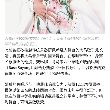
万妮达在独唱环节选唱《再见》，并融入原创说唱《排尾后巷》，
唱出自己的内心想法。
​此前曾把砂拉越传统乐器萨佩琴融入舞台的大马歌手尤长
靖，再度将大马音乐带向国际舞台。在帮唱环节中，身穿
民族服饰的他携手龚琳娜，将马来西亚家喻户晓的民谣
《Rasa Sayang》融合孙燕姿《平日快乐》，并以欢庆的旋
律瞬间点燃全场，斩获14.29%得票率。
随后的独唱环节，他展现唱跳实力，获得12.11%得票率，
最终以第四名的成绩圆满收官。虽然未能夺得“歌王”，但
他在节目中凭扎实的唱功赢得观众的掌声，并留下不少精
彩舞台，可谓虽败犹荣。