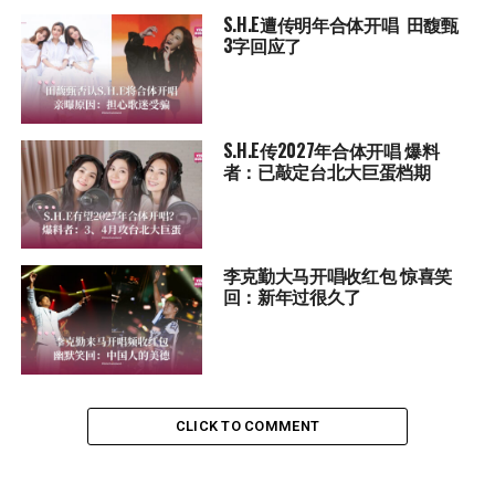
S.H.E遭传明年合体开唱 田馥甄
3字回应了
S.H.E传2027年合体开唱 爆料
者：已敲定台北大巨蛋档期
李克勤大马开唱收红包 惊喜笑
回：新年过很久了
CLICK TO COMMENT