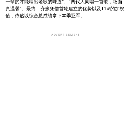
一辈的才能唱出老歌的味道”、“两代人同唱一首歌，场面
真温馨”。最终，齐豫凭借首轮建立的优势以及11%的加权
值，依然以综合总成绩拿下本季亚军。
ADVERTISEMENT