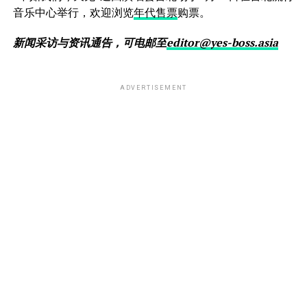
音乐中心举行，欢迎浏览
年代售票
购票。
新闻采访与资讯通告，可电邮至
editor@yes-boss.asia
ADVERTISEMENT