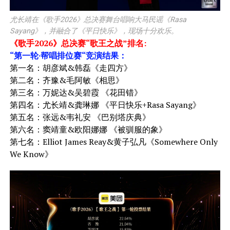
尤长靖在《歌手2026》总决赛舞台唱响大马民谣《Rasa
Sayang》，并融合了《平日快乐》，现场十分欢乐。
《歌手2026》总决赛“歌王之战”排名:
“第一轮·帮唱排位赛“竞演结果：
第一名：胡彦斌&韩磊《走四方》
第二名：齐豫&毛阿敏《相思》
第三名：万妮达&吴碧霞 《花田错》
第四名：尤长靖&龚琳娜 《平日快乐+Rasa Sayang》
第五名：张远&韦礼安 《巴别塔庆典》
第六名：窦靖童&欧阳娜娜 《被驯服的象》
第七名：Elliot James Reay&黄子弘凡《Somewhere Only
We Know》