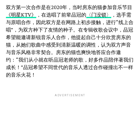
双方第一次合作是在2020年，当时房东的猫参加音乐节目
《明星KTV》
，在选唱了前辈品冠的
〈门没锁〉
，选手需
与原唱合作，因此双方是在网路上初步接触，进行“线上合
唱”，为双方种下了友情的种子。在专辑收歌会议中，品冠
希望能邀请新锐音乐人合作，他提起自己十分欣赏房东的
猫，从她们歌曲中感受到清新温暖的调性，认为双方声音
与音乐风格非常契合。房东的猫也爽快地答应合作邀
约：“我们从小就在听品冠老师的歌，好多作品陪伴著我们
成长！”品冠希望不同世代的音乐人透过合作碰撞出不一样
的音乐火花！
ADVERTISEMENT