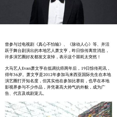
曾参与过电视剧《真心不怕输》、《脉动人心》等、并活
跃于舞台剧演出的本地艺人萧文亨，昨日惊传离世消息，
许多演艺圈好友都发文哀悼，表示这个噩耗太突然！
大马艺人Evan萧文亨在低调抗癌两年后，19日惊传死讯，
得年36岁。萧文亨是2012年参加马来西亚国际先生在本地
演艺圈打开知名度，但其实他在参加比赛前，也早在本地
影视界参与不少作品，并凭著高大帅气的外貌，成为广
告、代言及戏剧宠儿。