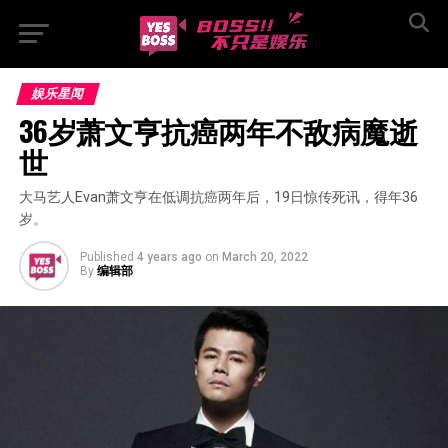
娱乐星闻
36岁萧文亨抗癌两年不敌病魔逝
世
大马艺人Evan萧文亨在低调抗癌两年后，19日惊传死讯，得年36
岁。
Published
4 years ago
on
March 20, 2022
By
编辑部