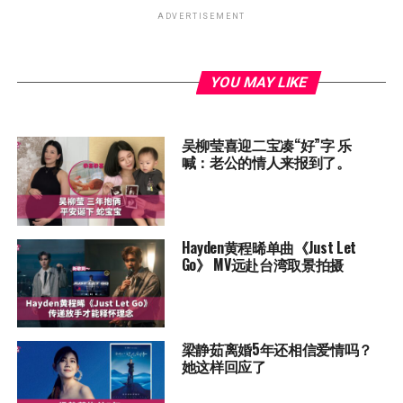
ADVERTISEMENT
YOU MAY LIKE
吴柳莹喜迎二宝凑“好”字 乐
喊：老公的情人来报到了。
Hayden黄程晞单曲《Just Let
Go》 MV远赴台湾取景拍摄
梁静茹离婚5年还相信爱情吗？
她这样回应了