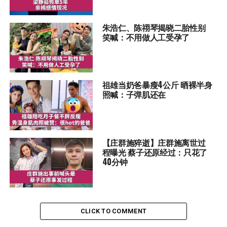
朱浩仁、陈祤琴揭晓二胎性别
笑喊：不用做人工受孕了
祖雄当奶爸暴瘦4公斤 晒裸半身
照喊：子弹肌还在
【庄群施猝逝】庄群施离世过
程曝光 蔡子还原经过：只花了
40分钟
CLICK TO COMMENT