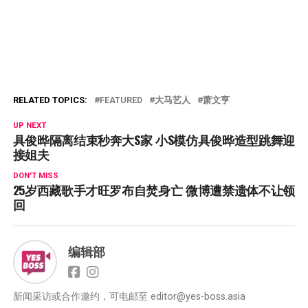
RELATED TOPICS:
FEATURED
大马艺人
萧文亨
UP NEXT
具俊晔隔离结束秒奔大S家 小S模仿具俊晔造型跳舞迎
接姐夫
DON'T MISS
25岁西藏歌手才旺罗布自焚身亡 微博遭禁遗体不让领
回
编辑部
新闻采访或合作邀约，可电邮至
editor@yes-boss.asia