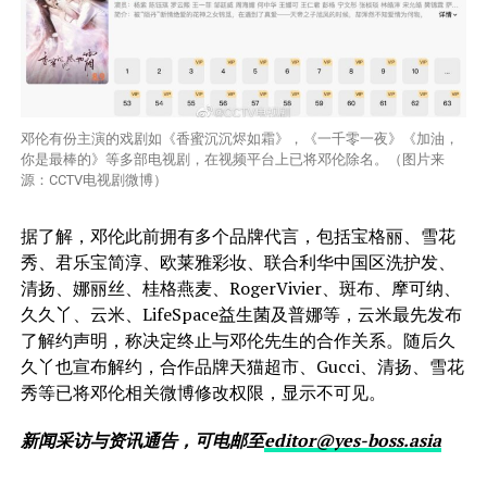
邓伦有份主演的戏剧如《香蜜沉沉烬如霜》，《一千零一夜》《加油，
你是最棒的》等多部电视剧，在视频平台上已将邓伦除名。（图片来
源：CCTV电视剧微博）
据了解，邓伦此前拥有多个品牌代言，包括宝格丽、雪花
秀、君乐宝简淳、欧莱雅彩妆、联合利华中国区洗护发、
清扬、娜丽丝、桂格燕麦、RogerVivier、斑布、摩可纳、
久久丫、云米、LifeSpace益生菌及普娜等，云米最先发布
了解约声明，称决定终止与邓伦先生的合作关系。随后久
久丫也宣布解约，合作品牌天猫超市、Gucci、清扬、雪花
秀等已将邓伦相关微博修改权限，显示不可见。
新闻采访与资讯通告，可电邮至
editor@yes-boss.asia