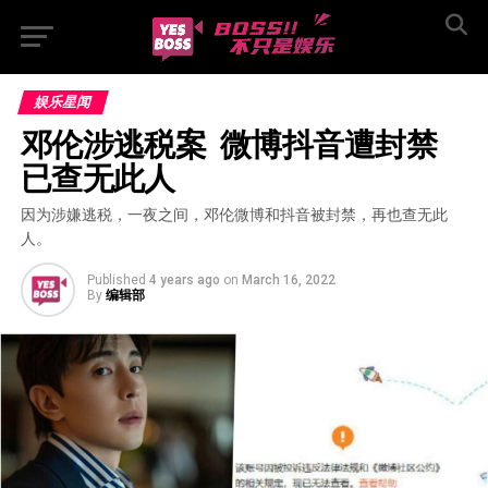
娱乐星闻
邓伦涉逃税案  微博抖音遭封禁
已查无此人
因为涉嫌逃税，一夜之间，邓伦微博和抖音被封禁，再也查无此
人。
Published
4 years ago
on
March 16, 2022
By
编辑部