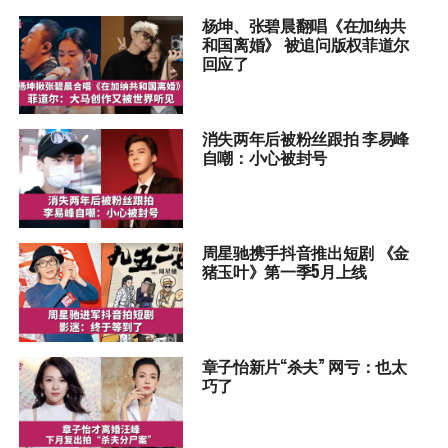
杨坤、张碧晨翻唱《在加纳共
和国离婚》 被追问版权菲道尔
回应了
消失两年后被粉丝跟拍 李易峰
自嘲：小心被封号
周星驰携手抖音推出短剧 《金
猪玉叶》第一季5月上线
章子怡新片“杀夫” 网亏：也太
巧了