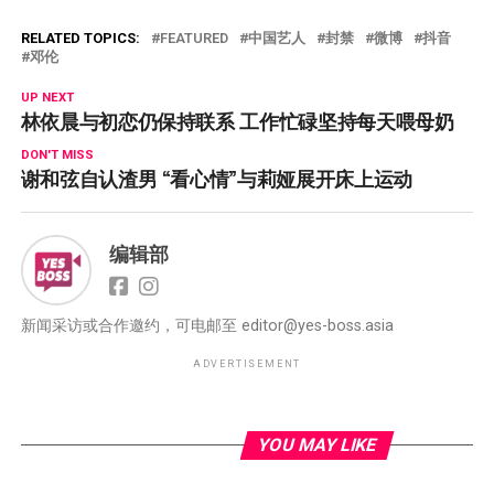
RELATED TOPICS:
FEATURED
中国艺人
封禁
微博
抖音
邓伦
UP NEXT
林依晨与初恋仍保持联系 工作忙碌坚持每天喂母奶
DON'T MISS
谢和弦自认渣男 “看心情”与莉娅展开床上运动
编辑部
新闻采访或合作邀约，可电邮至
editor@yes-boss.asia
ADVERTISEMENT
YOU MAY LIKE