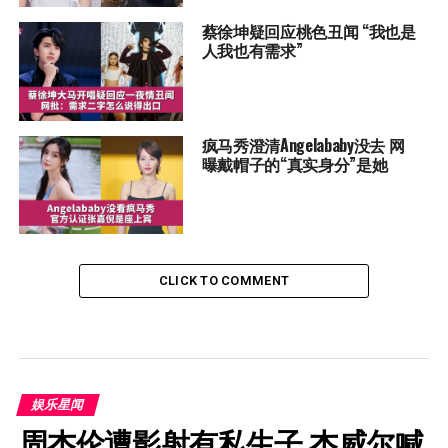
蔡徐坤疑回应桃色丑闻 “我也是
人我也有需求”
疯马秀澄清Angelababy没去 网
曝戴帽子的“真实身分”是她
CLICK TO COMMENT
娱乐星闻
周杰伦遭影射有私生子 杰威尔喊