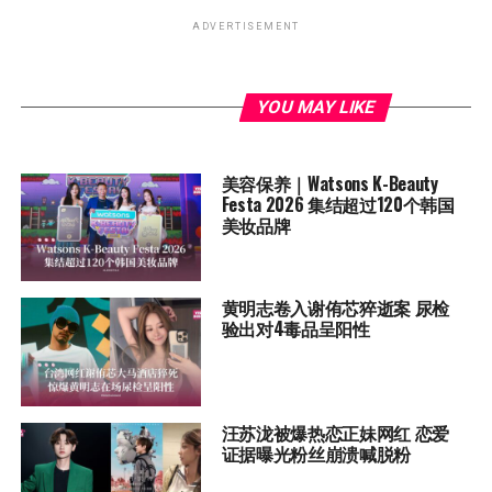
ADVERTISEMENT
YOU MAY LIKE
美容保养｜Watsons K-Beauty
Festa 2026 集结超过120个韩国
美妆品牌
黄明志卷入谢侑芯猝逝案 尿检
验出对4毒品呈阳性
汪苏泷被爆热恋正妹网红 恋爱
证据曝光粉丝崩溃喊脱粉