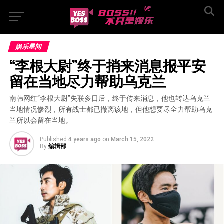
娱乐星闻
“李根大尉”终于捎来消息报平安  
留在当地尽力帮助乌克兰
南韩网红“李根大尉”失联多日后，终于传来消息，他也转达乌克兰
当地情况惨烈，所有战士都已撤离该地，但他想要尽全力帮助乌克
兰所以会留在当地。
Published
4 years ago
on
March 15, 2022
By
编辑部