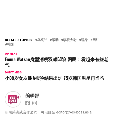
RELATED TOPICS:
乌克兰
帮助
李根大尉
现身
网红
韩国
UP NEXT
Emma Watson身型消瘦双颊凹陷 网民：看起来有些老
气
DON'T MISS
小39岁女友DNA检验结果出炉 75岁韩国男星再当爸
编辑部
新闻采访或合作邀约，可电邮至
editor@yes-boss.asia