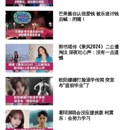
芒果酱自认很爱钱 被乐迷讨钱
后喊：闭嘴！
郭书瑶传《乘风2024》二公遭
淘汰 深夜吐心声：没有一点遗
憾
欧阳娜娜打脸退学传闻 突宣
布“提前毕业”了
看IU演唱会没应援挨轰 柯震
东：会努力学习