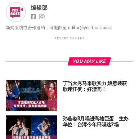
编辑部
新闻采访或合作邀约，可电邮至
editor@yes-boss.asia
ADVERTISEMENT
YOU MAY LIKE
丁当大秀马来歌实力 娘惹装获
歌迷狂赞：好漂亮！
孙燕姿8月唱进高雄巨蛋 主办
单位：台湾今年只唱这2场