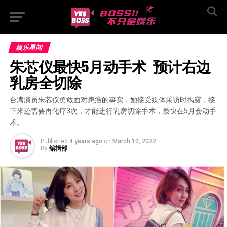
娱乐星闻
朱芯仪最快5月动手术  预计右边
乳房全切除
台湾演员朱芯仪勇敢面对患癌的事实，她接受媒体采访时揭露，接
下来还需要再化疗3次，才能进行乳房切除手术，最快在5月会动手
术。
Published
4 years ago
on
March 10, 2022
By
编辑部