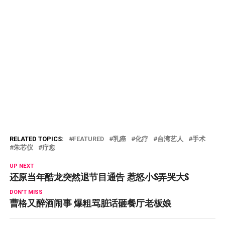
RELATED TOPICS:
FEATURED
乳癌
化疗
台湾艺人
手术
朱芯仪
疗愈
UP NEXT
还原当年酷龙突然退节目通告 惹怒小S弄哭大S
DON'T MISS
曹格又醉酒闹事 爆粗骂脏话砸餐厅老板娘