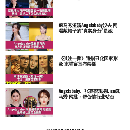
疯马秀澄清Angelababy没去 网
曝戴帽子的“真实身分”是她
《孤注一掷》遭指丑化国家形
象 柬埔寨宣布禁播
Angelababy、张嘉倪现身Lisa疯
马秀 网批：帮色情行业站台