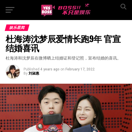
娱乐星闻
杜海涛沈梦辰爱情长跑9年 官宣
结婚喜讯
杜海涛和沈梦辰在微博晒上结婚证和登记照，宣布结婚的喜讯。
Published
4 years ago
on
February 17, 2022
By
刘淑惠