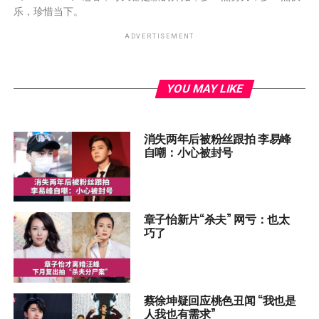
乐，珍惜当下。
ADVERTISEMENT
YOU MAY LIKE
消失两年后被粉丝跟拍 李易峰
自嘲：小心被封号
章子怡新片“杀夫” 网亏：也太
巧了
蔡徐坤疑回应桃色丑闻 “我也是
人我也有需求”