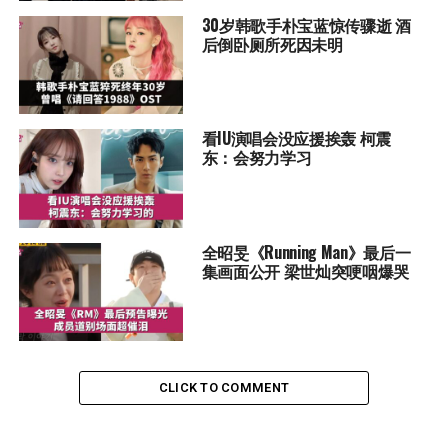
30岁韩歌手朴宝蓝惊传骤逝 酒
后倒卧厕所死因未明
看IU演唱会没应援挨轰 柯震
东：会努力学习
全昭旻《Running Man》最后一
集画面公开 梁世灿突哽咽爆哭
CLICK TO COMMENT