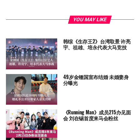
YOU MAY LIKE
韩综《生存王2》台湾取景 许亮
宇、祖雄、培永代表大马竞技
49岁金锺国宣布结婚 未婚妻身
分曝光
《Running Man》成员215办见面
会 刘在锡首度来马会粉丝