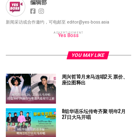
编辑部
新闻采访或合作邀约，可电邮至 editor@yes-boss.asia
ADVERTISEMENT
Yes Boss
YOU MAY LIKE
周兴哲10月来马连唱2天 票价、
座位图释出
8组华语乐坛传奇⻬聚 明年2月
27日大马开唱