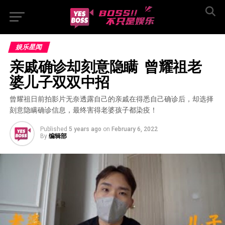
娱乐星闻
亲戚确诊却刻意隐瞒  曾耀祖老
婆儿子双双中招
曾耀祖日前拍影片无奈透露自己的亲戚在得悉自己确诊后，却选择
刻意隐瞒确诊信息，最终害得老婆孩子都染疫！
Published
5 years ago
on
February 6, 2022
By
编辑部