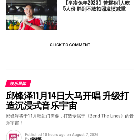
【享瘦兔年2023】曾耀祖1人吃
5人份 胖到不敢拍照发愤减重
CLICK TO COMMENT
娱乐星闻
邱锋泽11月14日大马开唱 升级打
造沉浸式音乐宇宙
邱锋泽将于11月唱进门需要，打造专属于《Bend The Lines》的音
乐宇宙！
Published
18 hours ago
on
August 7, 2026
By
编辑部