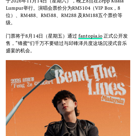
于2026年11月14日（星期六），晚上8点在Zepp Kuala
Lumpur举行。演唱会票价分为RM3104（VIP Box，8
位）、RM488、RM388、RM288 及RM188五个票价等
级。
门票将于8月14日（星期五）通过
fantopia.io
正式公开发
售，“锋蜜”们千万不要错过与邱锋泽共度这场沉浸式音乐
盛宴的机会。