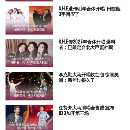
S.H.E遭传明年合体开唱 田馥甄
3字回应了
S.H.E传2027年合体开唱 爆料
者：已敲定台北大巨蛋档期
李克勤大马开唱收红包 惊喜笑
回：新年过很久了
任贤齐大马演唱会售罄 宣布
823加开第三场