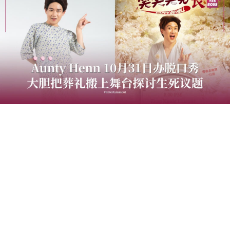
大马内容创作者Henn（国贤）将于2026年10月31日携人
气角色“Aunty Henn”登上Zepp Kuala Lumpur，带来全新
主题脱口秀《笑笑笑笑丧》。继2025年首场脱口秀专场
《离婚！关你屁事》新马售馨与近期《盲盒开麦》获得热
烈回响后，Henn再次挑战全新创作，以“笑丧”为核心概
念，大胆把葬礼搬上舞台，突破大众对白事的传统印象。