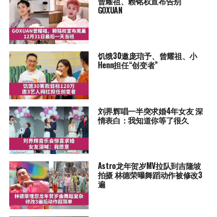
曾耀祖、赖铭权宣布告别
GOXUAN
饥饿30邀庞琂予、曾耀祖、小
Henn担任“创变者”
刘界辉唱一半突求婚4年女友 深
情表白：我知道你等了很久
Astro龙年贺岁MV拉队到吉隆坡
拍摄 林德荣曝舞蹈动作被修改3
遍