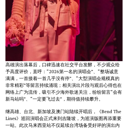
高雄演出落幕后，口碑迅速在社交平台发酵，不少观众给
予高度评价，直呼：“2026第一名的演唱会”、“整场诚意
满满，一首接着一首几乎没有停”、“大型演唱会规模真的
非常精彩”等留言持续涌现；相关演出片段与观后心得也在
网络上广为流传，吸引不少海外歌迷关注，纷纷留言“会有
新马站吗”、“一定要飞过去”，期待值持续攀升。
继高雄、台北、新加坡及澳门站陆续开唱后，《Bend The
Lines》巡回演唱会正式来到吉隆坡，为巡演版图再添重要
一站。此次马来西亚站不仅延续台湾场备受好评的演出内