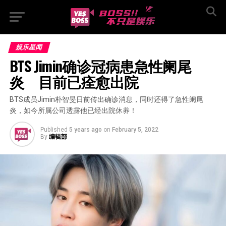
娱乐星闻
BTS Jimin确诊冠病患急性阑尾
炎　目前已痊愈出院
BTS成员Jimin朴智旻日前传出确诊消息，同时还得了急性阑尾
炎，如今所属公司透露他已经出院休养！
Published
5 years ago
on
February 5, 2022
By
编辑部