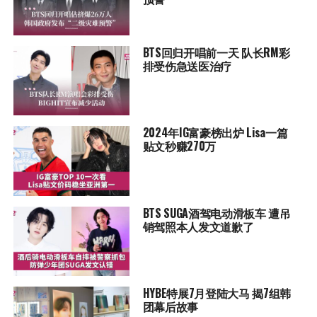
BTS回归开唱前一天 队长RM彩
排受伤急送医治疗
2024年IG富豪榜出炉 Lisa一篇
贴文秒赚270万
BTS SUGA酒驾电动滑板车 遭吊
销驾照本人发文道歉了
HYBE特展7月登陆大马 揭7组韩
团幕后故事