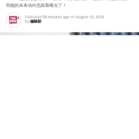
而她的未来动向也跟着曝光了！
Published
58 minutes ago
on
August 10, 2026
By
编辑部
韩国人气女团TWICE与经纪公司JYP娱乐合约到期，续约
与否成为外界关注的焦点。成员定延今（10日）透过IG发
出手写信，证实离开待了十几年的老东家，成为第一位宣