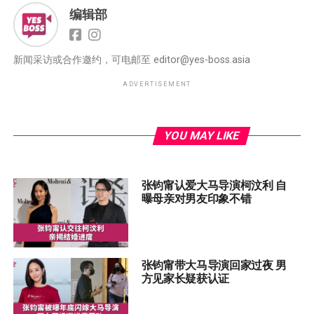
编辑部
新闻采访或合作邀约，可电邮至
editor@yes-boss.asia
ADVERTISEMENT
YOU MAY LIKE
张钧甯认爱大马导演柯汶利 自
曝母亲对男友印象不错
张钧甯带大马导演回家过夜 男
方见家长疑获认证