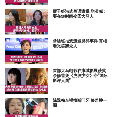
廖子妤港式粤语遭嫌 崩溃喊：
要在短时间变回大马人
曾洁钰拍戏遭遇灵异事件 真相
曝光笑翻众人
首部大马电影在康城影展获奖
余修善凭《虎纹少女》夺“国际
影评人周”
陈翠梅车祸撞断门牙 膝盖肿一
圈