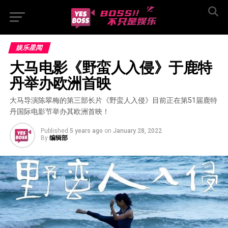
娱乐星闻
大马电影《野蛮人入侵》于鹿特
丹举办欧洲首映
大马导演陈翠梅的第三部长片《野蛮人入侵》目前正在第51届鹿特
丹国际电影节举办其欧洲首映！
Published
5 years ago
on
January 28, 2022
By
编辑部