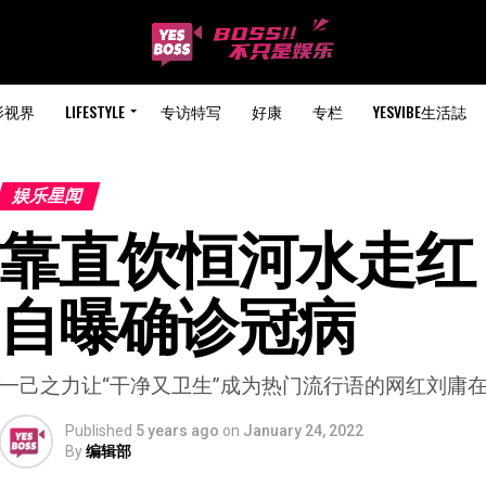
影视界
LIFESTYLE
专访特写
好康
专栏
YESVIBE生活誌
娱乐星闻
靠直饮恒河水走红 
自曝确诊冠病
一己之力让“干净又卫生”成为热门流行语的网红刘庸
Published
5 years ago
on
January 24, 2022
By
编辑部