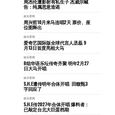
周杰伦遭影射有私生子 杰威尔喊
告：纯属恶意造谣
娱乐星闻
周兴哲10月来马连唱2天 票价、座
位图释出
娱乐星闻
爱奇艺国际版全球代言人丞磊 9
月13日首度亮相大马
娱乐星闻
8组华语乐坛传奇⻬聚 明年2月27
日大马开唱
娱乐星闻
S.H.E遭传明年合体开唱 田馥甄3
字回应了
娱乐星闻
S.H.E传2027年合体开唱 爆料者：
已敲定台北大巨蛋档期