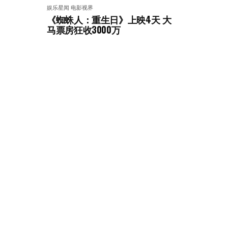
娱乐星闻
电影视界
《蜘蛛人：重生日》上映4天 大
马票房狂收3000万