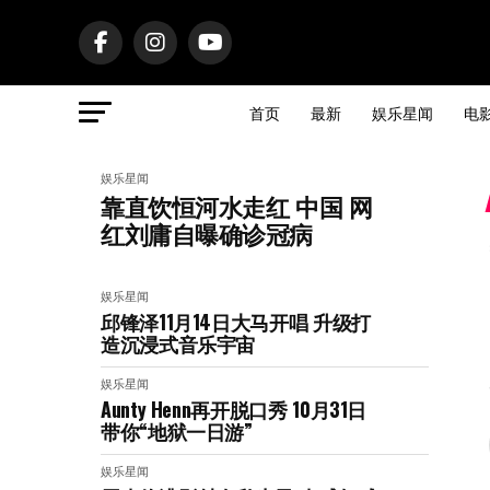
首页
最新
娱乐星闻
电
娱乐星闻
靠直饮恒河水走红 中国 网
红刘庸自曝确诊冠病
娱乐星闻
邱锋泽11月14日大马开唱 升级打
造沉浸式音乐宇宙
娱乐星闻
Aunty Henn再开脱口秀 10月31日
带你“地狱一日游”
娱乐星闻