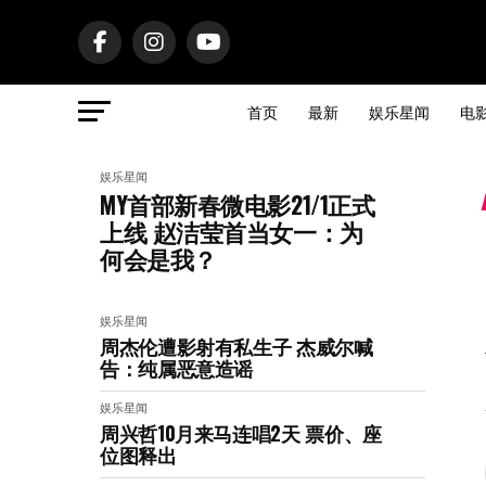
首页
最新
娱乐星闻
电
娱乐星闻
MY首部新春微电影21/1正式
上线 赵洁莹首当女一：为
何会是我？
娱乐星闻
周杰伦遭影射有私生子 杰威尔喊
告：纯属恶意造谣
娱乐星闻
周兴哲10月来马连唱2天 票价、座
位图释出