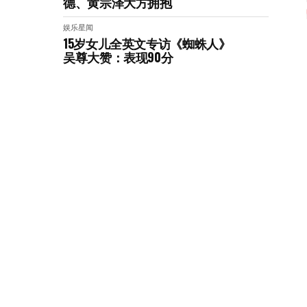
德、黄宗泽大方拥抱
娱乐星闻
15岁女儿全英文专访《蜘蛛人》
吴尊大赞：表现90分