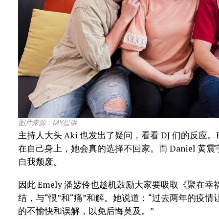
图片来源：MY提供
主持人大头 Aki 也发出了疑问，看看 DJ 们的反应
在自己身上，她会真的选择不回家。而 Daniel 
自我颓废。
因此 Emely 潘毖伶也趁机鼓励大家要吸取《聚
结，与“恨”和“痛”和解。她说道：“过去两年的疫
的不愉快和误解，以免后悔莫及。”