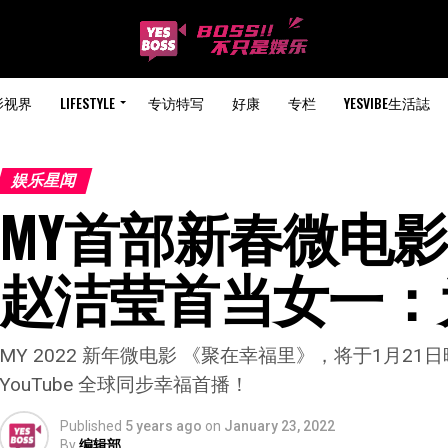
影视界
LIFESTYLE
专访特写
好康
专栏
YESVIBE生活誌
娱乐星闻
MY首部新春微电影2
赵洁莹首当女一：
MY 2022 新年微电影 《聚在幸福里》，将于1月21日晚上 
YouTube 全球同步幸福首播！
Published
5 years ago
on
January 23, 2022
By
编辑部