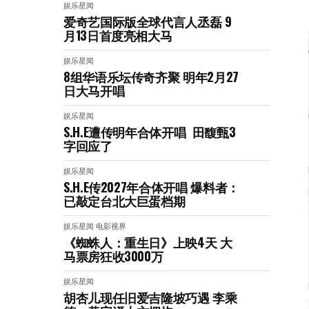
娱乐星闻
爱奇艺国际版全球代言人丞磊 9
月13日首度亮相大马
娱乐星闻
8组华语乐坛传奇⻬聚 明年2月27
日大马开唱
娱乐星闻
S.H.E遭传明年合体开唱 田馥甄3
字回应了
娱乐星闻
S.H.E传2027年合体开唱 爆料者：
已敲定台北大巨蛋档期
娱乐星闻
电影视界
《蜘蛛人：重生日》上映4天 大
马票房狂收3000万
娱乐星闻
胡杏儿现任旧爱吉隆坡巧遇 李乘