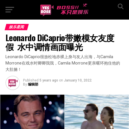
娱乐星闻
Leonardo DiCaprio带嫩模女友度
假  水中调情画面曝光
Leonardo DiCaprio很放松地赤裸上身与友人出海，与Camila
Morrone在戏水时卿卿我我，Camila Morrone更亲暱环抱住他的
大肚腩！
Published
5 years ago
on
January 10, 2022
By
编辑部