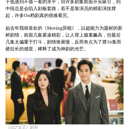
于低迷到不值一看的水平，但许多剧集前面开头吸引，到
中段总是会陷入刻板套路，若不是靠演员的精彩演技撑
起，许多On档剧真的很难看完。
如去年我很喜欢的《Moving异能》，以超能力为题材的新
鲜剧情，前面几集紧凑精彩，让人肾上腺素飙高，但最后
几集太偏重于打斗，剧情推展慢，反而有点为了撑16集而
硬拉长的感觉，稀释了成为神剧的光芒。
《泪之女王》剧照