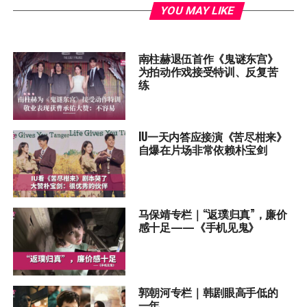
YOU MAY LIKE
南柱赫退伍首作《鬼谜东宫》
为拍动作戏接受特训、反复苦
练
IU一天内答应接演《苦尽柑来》
自爆在片场非常依赖朴宝剑
马保靖专栏｜“返璞归真”，廉价
感十足——《手机见鬼》
郭朝河专栏｜韩剧眼高手低的
一年