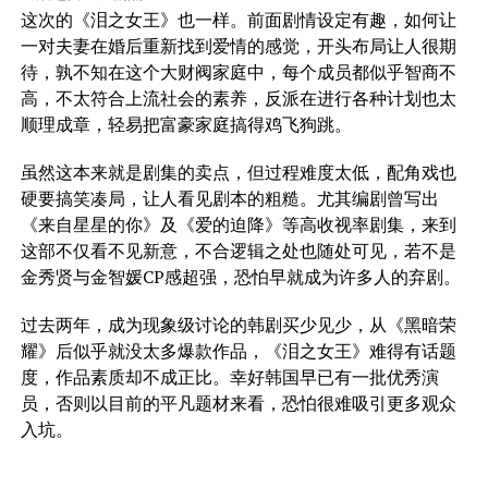
这次的《泪之女王》也一样。前面剧情设定有趣，如何让
一对夫妻在婚后重新找到爱情的感觉，开头布局让人很期
待，孰不知在这个大财阀家庭中，每个成员都似乎智商不
高，不太符合上流社会的素养，反派在进行各种计划也太
顺理成章，轻易把富豪家庭搞得鸡飞狗跳。
虽然这本来就是剧集的卖点，但过程难度太低，配角戏也
硬要搞笑凑局，让人看见剧本的粗糙。尤其编剧曾写出
《来自星星的你》及《爱的迫降》等高收视率剧集，来到
这部不仅看不见新意，不合逻辑之处也随处可见，若不是
金秀贤与金智媛CP感超强，恐怕早就成为许多人的弃剧。
过去两年，成为现象级讨论的韩剧买少见少，从《黑暗荣
耀》后似乎就没太多爆款作品，《泪之女王》难得有话题
度，作品素质却不成正比。幸好韩国早已有一批优秀演
员，否则以目前的平凡题材来看，恐怕很难吸引更多观众
入坑。