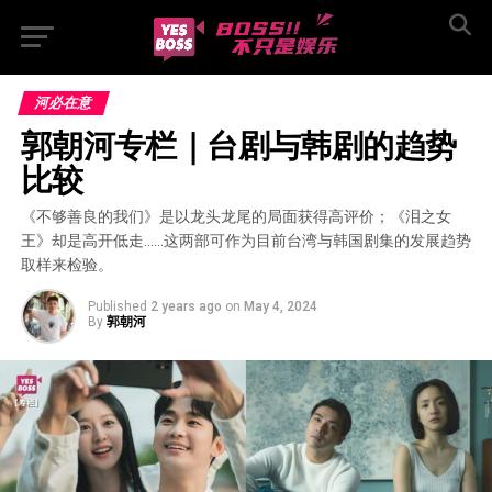
河必在意
郭朝河专栏｜台剧与韩剧的趋势
比较
《不够善良的我们》是以龙头龙尾的局面获得高评价；《泪之女
王》却是高开低走……这两部可作为目前台湾与韩国剧集的发展趋势
取样来检验。
Published
2 years ago
on
May 4, 2024
By
郭朝河