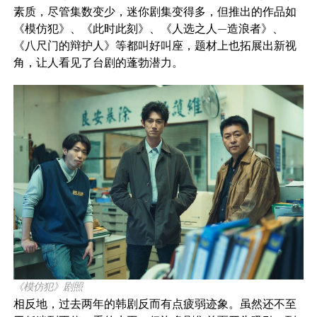
素质，尽管集数变少，迷你剧集变得多，但推出的作品如
《模仿犯》、《此时此刻》、《人选之人—造浪者》、
《八尺门的辩护人》等都叫好叫座，题材上也拓展出新视
角，让人看见了台剧的蓬勃潜力。
《模仿犯》剧照
相反地，过去两年的韩剧反而有点疲弱迹象。虽然还不至