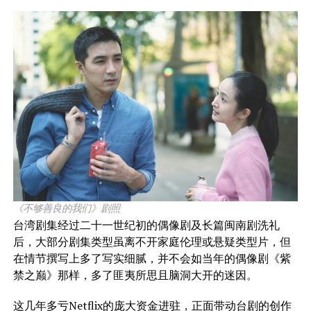
《不够善良的我们》剧照
台湾剧集经过二十一世纪初的偶像剧及长篇闽南剧洗礼
后，大部分剧集类型虽离不开家庭伦理或悬疑类型片，但
在情节撰写上多了写实细腻，并不会如当年的偶像剧《紫
禁之巅》那样，多了匪夷所思且脑洞大开的迷因。
这几年多亏Netflix的庞大资金进驻，正面带动台剧的创作