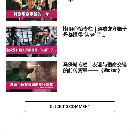
Hana心怡专栏｜连成龙和甄子
丹都懂得“认老”了…
马保靖专栏｜友谊与宿命交错
的前传篇章——《Wicked》
CLICK TO COMMENT