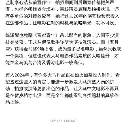
监制李心洁从前置作业、拍摄期间到后期宣传都把关严
谨，包括必须找资金填补，审核演员表现及拍摄状况，还
有各单位的对接效应等，她把过去20年的演艺经验都投入
在这部作品，让电影在对的时机与策略曝光，功不可没。
陈泽耀也凭藉《富都青年》吊儿郎当的形象，入围不少演
技类奖项，正式从偶像歌手转型为演技派演员。而《五月
雪》获得金马奖9项提名，成为最多提名电影，虽然只收获
一个奖项，但这也代表大马电影作品素质的大幅提升，才
能在金马奖与台湾及香港电影一较高低。
跨入2024年，有许多大马作品正在如火如荼投入制作。希
望透过这些人的肯定，能进一步激发大马演艺人员的拼
劲，拍摄或演绎更多出色的作品，让大马中文电影不再只
是在贺岁档才出没，而是全年都能看到各类题材的真挚作
品上映。
ADVERTISEMENT