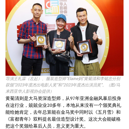
导演王礼霖（左起）、服装造型师“Elaine妈”黄菊清和李铭忠分别
获颁“2023年度杰出电影人奖”和
“2023年度杰出演员奖”。（图/马
来西亚华人影视协会提供）
黄菊清则是大马资深造型师，从97年亚洲金融风暴后投身
在这行业，兢兢业业20多年，本地从来没有一个颁奖典礼
能给她肯定，去年总算能在金马奖中同时以《五月雪》和
《富都青年》双料提名最佳造型设计奖。这次大会能破格
把这个奖颁给幕后人员，意义更为重大。