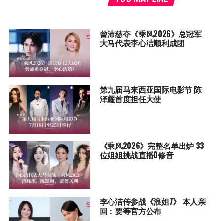
曾沛慈夺《乘风2026》总冠军
大马代表李心洁顺利成团
第九届马来西亚国际电影节 陈
泽耀首度担任大使
《乘风2026》完整名单出炉 33
位姐姐挑战直播0修音
李心洁传参战《浪姐7》 本人亲
回：要等官方公布