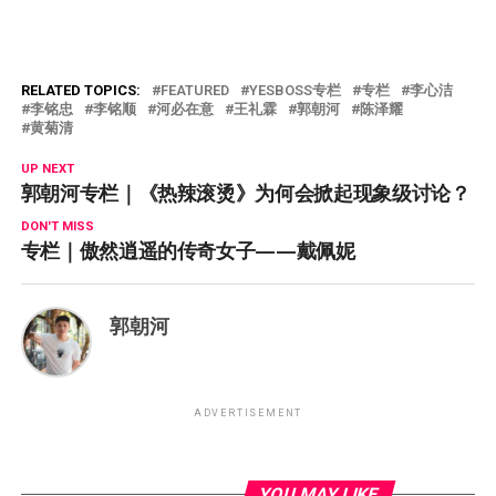
RELATED TOPICS:
FEATURED
YESBOSS专栏
专栏
李心洁
李铭忠
李铭顺
河必在意
王礼霖
郭朝河
陈泽耀
黄菊清
UP NEXT
郭朝河专栏｜《热辣滚烫》为何会掀起现象级讨论？
DON'T MISS
专栏｜傲然逍遥的传奇女子——戴佩妮
郭朝河
ADVERTISEMENT
YOU MAY LIKE