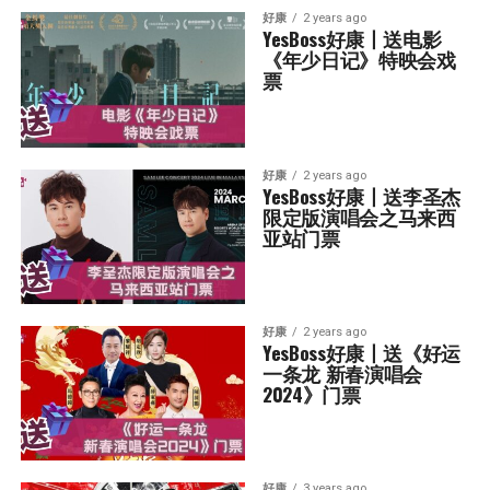
好康
2 years ago
YesBoss好康丨送电影
《年少日记》特映会戏
票
好康
2 years ago
YesBoss好康丨送李圣杰
限定版演唱会之马来西
亚站门票
好康
2 years ago
YesBoss好康丨送《好运
一条龙 新春演唱会
2024》门票
好康
3 years ago