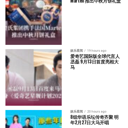
Martell 推出中秋月饼礼盒
娱乐星闻
19 hours ago
爱奇艺国际版全球代言人
丞磊 9月13日首度亮相大
马
娱乐星闻
20 hours ago
8组华语乐坛传奇⻬聚 明
年2月27日大马开唱