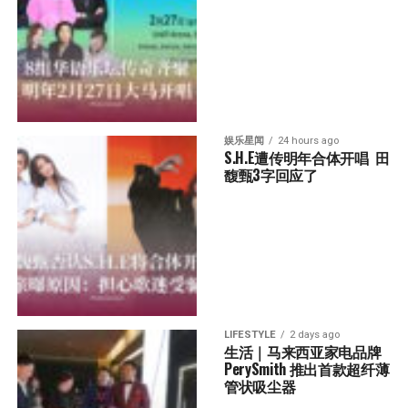
娱乐星闻
24 hours ago
S.H.E遭传明年合体开唱  田
馥甄3字回应了
LIFESTYLE
2 days ago
生活｜马来西亚家电品牌
PerySmith 推出首款超纤薄
管状吸尘器