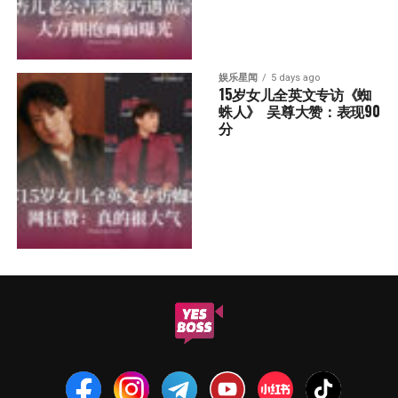
娱乐星闻
5 days ago
15岁女儿全英文专访《蜘
蛛人》  吴尊大赞：表现90
分