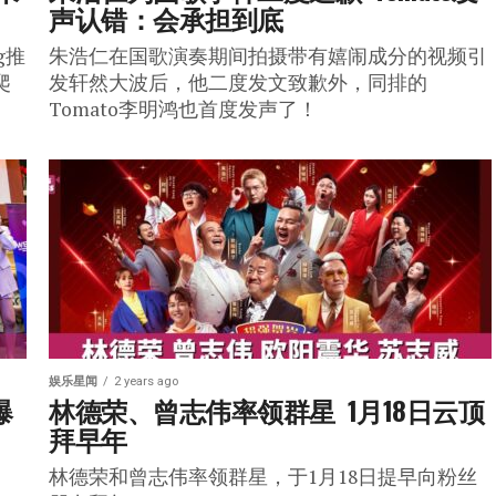
声认错：会承担到底
g推
朱浩仁在国歌演奏期间拍摄带有嬉闹成分的视频引
爬
发轩然大波后，他二度发文致歉外，同排的
Tomato李明鸿也首度发声了！
娱乐星闻
2 years ago
爆
林德荣、曾志伟率领群星  1月18日云顶
拜早年
林德荣和曾志伟率领群星，于1月18日提早向粉丝