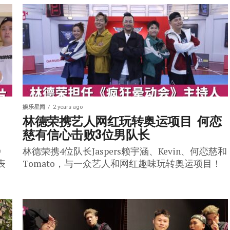
娱乐星闻
2 years ago
 
林德荣携艺人网红玩转奥运项目  何恋
慈有信心击败3位男队长
》
林德荣携4位队长Jaspers赖宇涵、Kevin、何恋慈和
表
Tomato，与一众艺人和网红趣味玩转奥运项目！