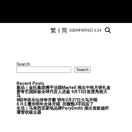
繁
|
简
2026年8月6日 2:24
Search
Search
Recent Posts
新品｜金氏集团携手法国Martell 推出中秋月饼礼盒
爱奇艺国际版全球代言人丞磊 9月13日首度亮相大
马
8组华语乐坛传奇⻬聚 明年2月27日大马开唱
S.H.E遭传明年合体开唱 田馥甄3字回应了
生活｜马来西亚家电品牌PerySmith 推出首款超纤
薄管状吸尘器