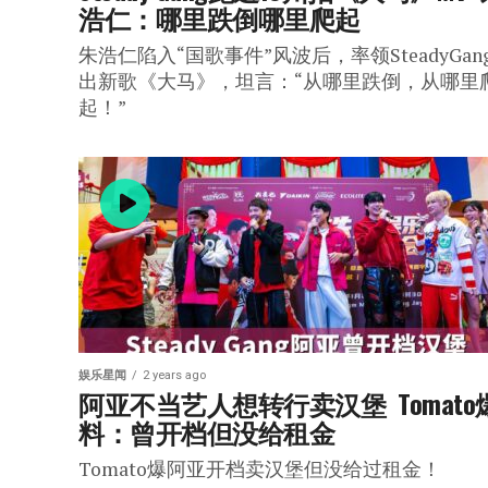
浩仁：哪里跌倒哪里爬起
朱浩仁陷入“国歌事件”风波后，率领SteadyGan
出新歌《大马》，坦言：“从哪里跌倒，从哪里
起！”
娱乐星闻
2 years ago
阿亚不当艺人想转行卖汉堡  Tomato
料：曾开档但没给租金
Tomato爆阿亚开档卖汉堡但没给过租金！