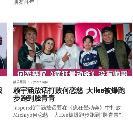
朋友拜年！
娱乐星闻
2 years ago
我
赖宇涵放话打败何恋慈  大Hee被爆跑
步跑到脸青青
Jaspers赖宇涵放话要在《疯狂晕动会》中打败
Michiyo何恋慈；大Hee被爆跑步跑到“脸青青”。