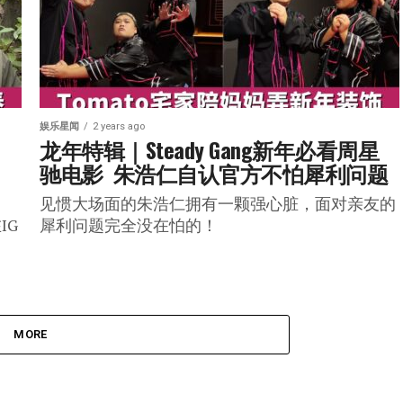
娱乐星闻
2 years ago
、
龙年特辑｜Steady Gang新年必看周星
驰电影  朱浩仁自认官方不怕犀利问题
见惯大场面的朱浩仁拥有一颗强心脏，面对亲友的
IG
犀利问题完全没在怕的！
MORE