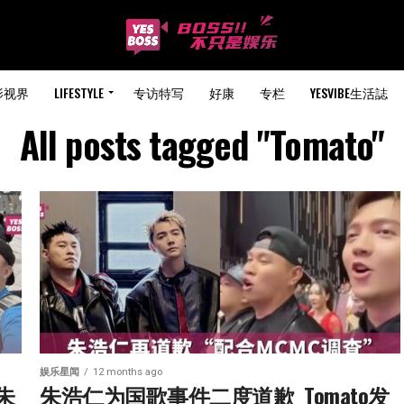
影视界
LIFESTYLE
专访特写
好康
专栏
YESVIBE生活誌
All posts tagged "Tomato"
娱乐星闻
12 months ago
 朱
朱浩仁为国歌事件二度道歉  Tomato发